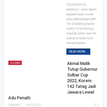
TELEGRAPH.ID,
MAMUJU - Hadir dalam
kegiatan bazar murah
yang dilaksanakan oleh
TNI di belakang kantor
Kodim 1418 Mamuju,
Kapolda Sulbar Irjen Pol
Adang Ginanjar turut
menyampaikan…
READ MORE...
Akmal Malik
SULBAR
Tutup Gubernur
Sulbar Cup
2022, Korem
142 Tatag Jadi
Jawara Lewat
Adu Penalti
Telegraph
Okt 29, 2022
0