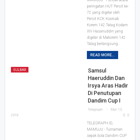
MAMUJU - Puncak acara
peringatan HUT Persit ke-
72 yang digelar oleh
Persit KCK Koorcab
Korem 142 Tatag Kodam
XIV Hasanuddin yang
digelar di Makorem 142
Tatag berlangsung
…
READ MORE...
Samsul
SULBAR
Haeruddin Dan
Irsya Aras Hadir
Di Penutupan
Dandim Cup I
Telegraph
Mar 13,
2019
0
TELEGRAPH.ID,
MAMUJU - Turnamen
sepak bola Dandim CUP