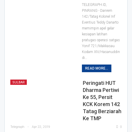
TELEGRAPH.ID,
PINRANG - Danrem
142/Tatag Kolonel Inf
Eventius Teddy Danarto
memimpin apel gelar
kesiapan latihan
pratugas operasi satgas
Yonif 721/Makkasau
Kodam XIV/Hasanuddin
di
…
READ MORE...
Peringati HUT
SULBAR
Dharma Pertiwi
Ke 55, Persit
KCK Korem 142
Tatag Berziarah
Ke TMP
Telegraph
Apr 22, 2019
0