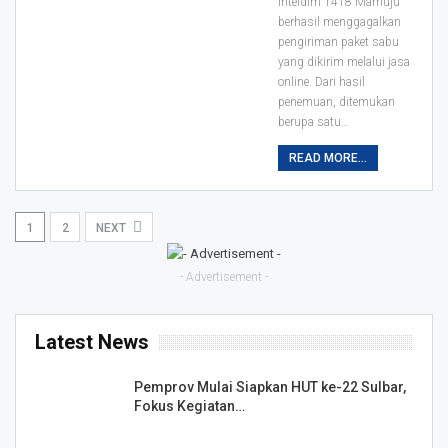
Inteldim 1418 Mamuju
berhasil menggagalkan
pengiriman paket sabu
yang dikirim melalui jasa
online.
Dari hasil
penemuan, ditemukan
berupa satu
…
READ MORE...
1
2
NEXT
- Advertisement -
Latest News
Pemprov Mulai Siapkan HUT ke-22 Sulbar,
Fokus Kegiatan…