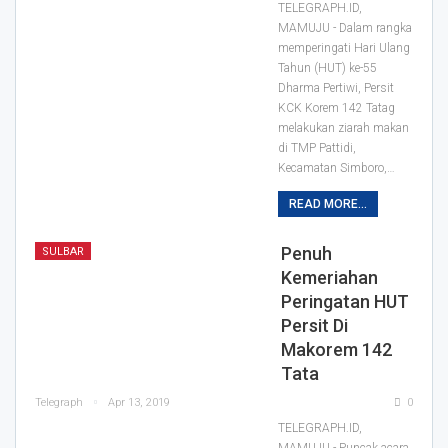
TELEGRAPH.ID,
MAMUJU - Dalam rangka
memperingati Hari Ulang
Tahun (HUT) ke-55
Dharma Pertiwi, Persit
KCK Korem 142 Tatag
melakukan ziarah makan
di TMP Pattidi,
Kecamatan Simboro,
…
READ MORE...
Penuh
SULBAR
Kemeriahan
Peringatan HUT
Persit Di
Makorem 142
Tata
Telegraph
Apr 13, 2019
0
TELEGRAPH.ID,