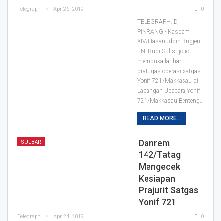
Telegraph
Apr 26, 2019
0
TELEGRAPH.ID,
PINRANG - Kasdam
XIV/Hasanuddin Brigjen
TNI Budi Sulistijono
membuka latihan
pratugas operasi satgas
Yonif 721/Makkasau di
Lapangan Upacara Yonif
721/Makkasau Benteng
…
READ MORE...
Danrem
SULBAR
142/Tatag
Mengecek
Kesiapan
Prajurit Satgas
Yonif 721
Telegraph
Apr 24, 2019
0