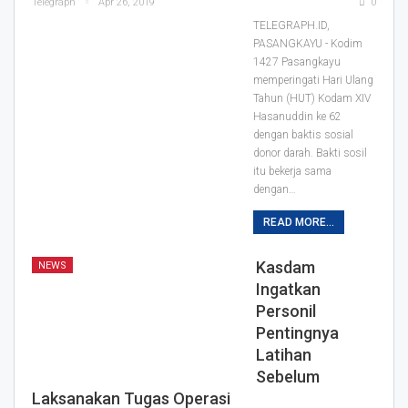
Telegraph
Apr 26, 2019
0
TELEGRAPH.ID,
PASANGKAYU - Kodim
1427 Pasangkayu
memperingati Hari Ulang
Tahun (HUT) Kodam XIV
Hasanuddin ke 62
dengan baktis sosial
donor darah.
Bakti sosil
itu bekerja sama
dengan
…
READ MORE...
Kasdam
NEWS
Ingatkan
Personil
Pentingnya
Latihan
Sebelum
Laksanakan Tugas Operasi