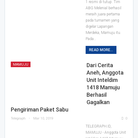
1 resmi di tutup. Tim
ABG Melenial berhasil
meraih juara pertama
pada turnamen yang
digelar Lapangan
Merdeka, Mamuju itu.
Pada
…
READ MORE...
Dari Cerita
MAMUJU
Aneh, Anggota
Unit Inteldim
1418 Mamuju
Berhasil
Gagalkan
Pengiriman Paket Sabu
Telegraph
Mar 10, 2019
0
TELEGRAPH.ID,
MAMUJU - Anggota Unit