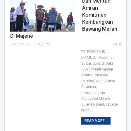
Dan Mentan
Amran
Komitmen
Kembangkan
Bawang Merah
Di Majene
Telegraph
Jul 20, 2025
0
TELEGRAPH.ID,
MAMUJU - Gubernur
Sulbar, Suhardi Duka
(SDK) mendampingi
Menteri Pertanian
(Mentan) Andi Amran
Sulaiman,
mencanangkan
Kabupaten Majene,
Sulawesi Barat, sebagai
calon…
READ MORE...