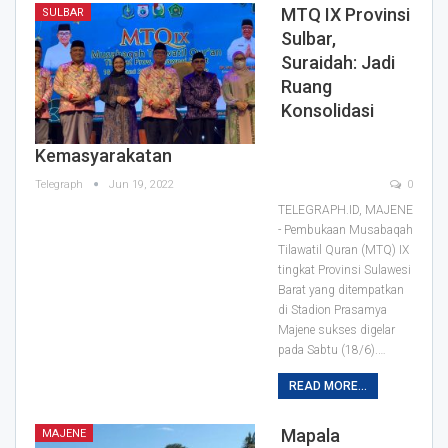
MTQ IX Provinsi
SULBAR
Sulbar,
Suraidah: Jadi
Ruang
Konsolidasi
Kemasyarakatan
Telegraph
Jun 19, 2022
0
TELEGRAPH.ID, MAJENE
- Pembukaan Musabaqah
Tilawatil Quran (MTQ) IX
tingkat Provinsi Sulawesi
Barat yang ditempatkan
di Stadion Prasamya
Majene sukses digelar
pada Sabtu (18/6).
…
READ MORE...
Mapala
MAJENE