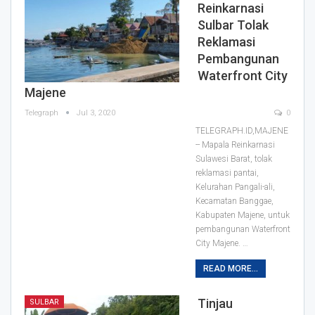
Reinkarnasi
Sulbar Tolak
Reklamasi
Pembangunan
Waterfront City
Majene
Telegraph
Jul 3, 2020
0
TELEGRAPH.ID,MAJENE
-- Mapala Reinkarnasi
Sulawesi Barat, tolak
reklamasi pantai,
Kelurahan Pangali-ali,
Kecamatan Banggae,
Kabupaten Majene, untuk
pembangunan Waterfront
City Majene.
…
READ MORE...
Tinjau
SULBAR