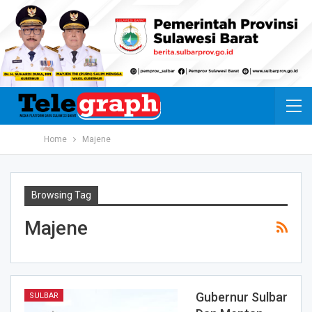
Home
Majene
Browsing Tag
Majene
Gubernur Sulbar
SULBAR