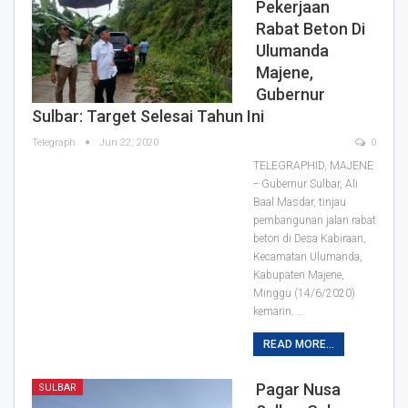
Pekerjaan
Rabat Beton Di
Ulumanda
Majene,
Gubernur
Sulbar: Target Selesai Tahun Ini
Telegraph
Jun 22, 2020
0
TELEGRAPHID, MAJENE
-- Gubernur Sulbar, Ali
Baal Masdar, tinjau
pembangunan jalan rabat
beton di Desa Kabiraan,
Kecamatan Ulumanda,
Kabupaten Majene,
Minggu (14/6/2020)
kemarin.
…
READ MORE...
Pagar Nusa
SULBAR