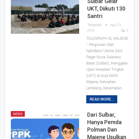
Sulbar Gelar
UKT, Diikuti 130
Santri
Telegraph
Agu 25,
2019
0
TELEGRAPH.ID, MAJENE
-- Perguruan Silat
Nahdlatul Ulama (NU)
Pagar Nusa Sulawesi
Barat (Sulbar), menggelar
Ujian Kenaikan Tingkat
(UKT) di Aula MAN
Majene, Kelurahan
Lembang, Kecamatan
…
READ MORE...
Dari Sulbar,
NEWS
Hanya Pemda
Polman Dan
Majene Usulkan