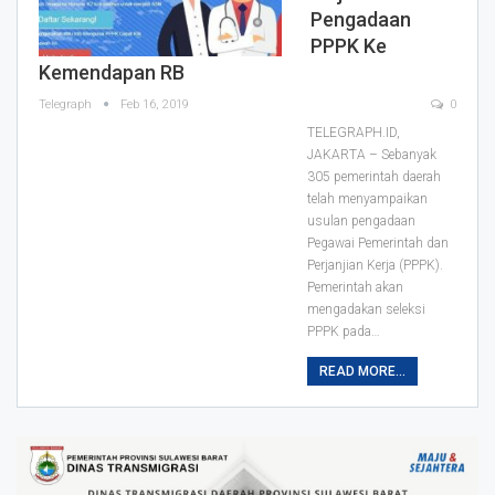
Pengadaan
PPPK Ke
Kemendapan RB
Telegraph
Feb 16, 2019
0
TELEGRAPH.ID,
JAKARTA – Sebanyak
305 pemerintah daerah
telah menyampaikan
usulan pengadaan
Pegawai Pemerintah dan
Perjanjian Kerja (PPPK).
Pemerintah akan
mengadakan seleksi
PPPK pada
…
READ MORE...