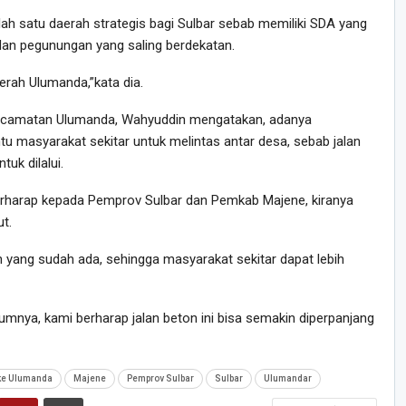
 satu daerah strategis bagi Sulbar sebab memiliki SDA yang
 dan pegunungan yang saling berdekatan.
aerah Ulumanda,”kata dia.
ecamatan Ulumanda, Wahyuddin mengatakan, adanya
 masyarakat sekitar untuk melintas antar desa, sebab jalan
uk dilalui.
rharap kepada Pemprov Sulbar dan Pemkab Majene, kiranya
t.
 yang sudah ada, sehingga masyarakat sekitar dapat lebih
umnya, kami berharap jalan beton ini bisa semakin diperpanjang
ke Ulumanda
Majene
Pemprov Sulbar
Sulbar
Ulumandar