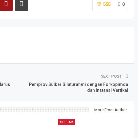
555
0
NEXT POST
Harus
Pemprov Sulbar Silaturahmi dengan Forkopimda
dan Instansi Vertikal
More From Author
SULBAR