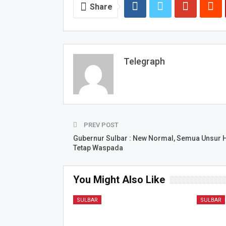
Share
Telegraph
PREV POST
Gubernur Sulbar : New Normal, Semua Unsur 
Tetap Waspada
You Might Also Like
SULBAR
SULBAR