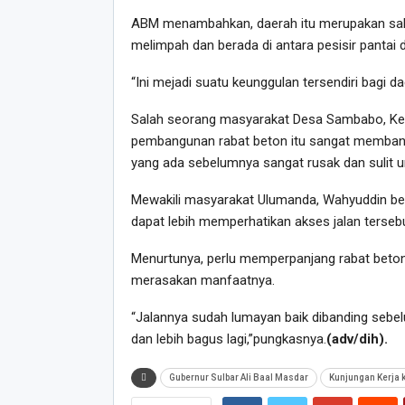
ABM menambahkan, daerah itu merupakan salah
melimpah dan berada di antara pesisir pantai
“Ini mejadi suatu keunggulan tersendiri bagi d
Salah seorang masyarakat Desa Sambabo, K
pembangunan rabat beton itu sangat membantu
yang ada sebelumnya sangat rusak dan sulit unt
Mewakili masyarakat Ulumanda, Wahyuddin be
dapat lebih memperhatikan akses jalan tersebu
Menurtunya, perlu memperpanjang rabat beton
merasakan manfaatnya.
“Jalannya sudah lumayan baik dibanding sebel
dan lebih bagus lagi,”pungkasnya.
(adv/dih).
Gubernur Sulbar Ali Baal Masdar
Kunjungan Kerja 