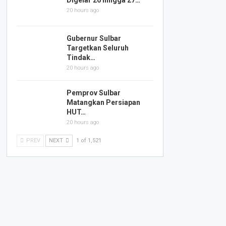
Digelar 26 hingga 27…
20 hours ago
Gubernur Sulbar
Targetkan Seluruh
Tindak…
20 hours ago
Pemprov Sulbar
Matangkan Persiapan
HUT…
20 hours ago
PREV
NEXT
1 of 1,521