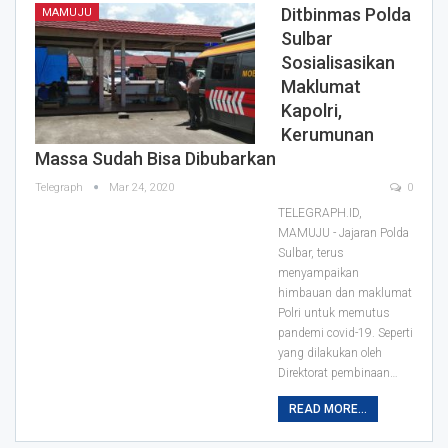
Ditbinmas Polda
MAMUJU
Sulbar
Sosialisasikan
Maklumat
Kapolri,
Kerumunan
Massa Sudah Bisa Dibubarkan
Telegraph
Mar 24, 2020
0
TELEGRAPH.ID,
MAMUJU - Jajaran Polda
Sulbar, terus
menyampaikan
himbauan dan maklumat
Polri untuk memutus
pandemi covid-19.
Seperti
yang dilakukan oleh
Direktorat pembinaan
…
READ MORE...