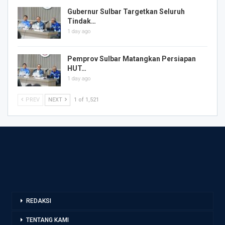
Gubernur Sulbar Targetkan Seluruh
Tindak…
1 day ago
Pemprov Sulbar Matangkan Persiapan
HUT…
1 day ago
PREV
NEXT
1 of 1,521
REDAKSI
TENTANG KAMI