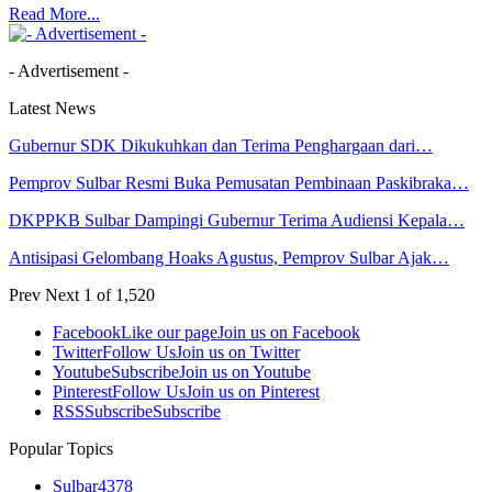
Read More...
- Advertisement -
Latest News
Gubernur SDK Dikukuhkan dan Terima Penghargaan dari…
Pemprov Sulbar Resmi Buka Pemusatan Pembinaan Paskibraka…
DKPPKB Sulbar Dampingi Gubernur Terima Audiensi Kepala…
Antisipasi Gelombang Hoaks Agustus, Pemprov Sulbar Ajak…
Prev
Next
1 of 1,520
Facebook
Like our page
Join us on Facebook
Twitter
Follow Us
Join us on Twitter
Youtube
Subscribe
Join us on Youtube
Pinterest
Follow Us
Join us on Pinterest
RSS
Subscribe
Subscribe
Popular Topics
Sulbar
4378