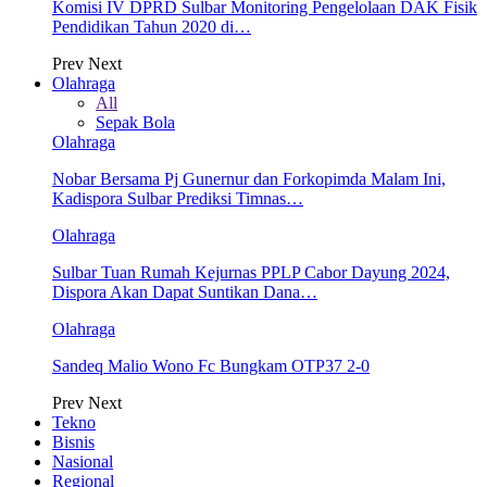
Komisi IV DPRD Sulbar Monitoring Pengelolaan DAK Fisik
Pendidikan Tahun 2020 di…
Prev
Next
Olahraga
All
Sepak Bola
Olahraga
Nobar Bersama Pj Gunernur dan Forkopimda Malam Ini,
Kadispora Sulbar Prediksi Timnas…
Olahraga
Sulbar Tuan Rumah Kejurnas PPLP Cabor Dayung 2024,
Dispora Akan Dapat Suntikan Dana…
Olahraga
Sandeq Malio Wono Fc Bungkam OTP37 2-0
Prev
Next
Tekno
Bisnis
Nasional
Regional