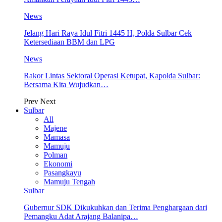
News
Jelang Hari Raya Idul Fitri 1445 H, Polda Sulbar Cek
Ketersediaan BBM dan LPG
News
Rakor Lintas Sektoral Operasi Ketupat, Kapolda Sulbar:
Bersama Kita Wujudkan…
Prev
Next
Sulbar
All
Majene
Mamasa
Mamuju
Polman
Ekonomi
Pasangkayu
Mamuju Tengah
Sulbar
Gubernur SDK Dikukuhkan dan Terima Penghargaan dari
Pemangku Adat Arajang Balanipa…