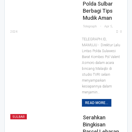
Polda Sulbar
Berbagi Tips
Mudik Aman
Telegraph
Apr 5,
2024
0
TELEGRAPH.ID,
MAMUJU - Direktur Lalu
Lintas Polda Sulawesi
Barat Kombes Pol Valent
Asmoro dalam acara
bincang Malaqbi di
studio TVRI selain
menyampaikan
kesiapannya dalam
menjamin…
READ MORE...
Serahkan
SULBAR
Bingkisan
Parcel Lebaran,