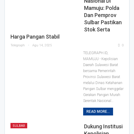
Nasional Di
Mamuju: Polda
Dan Pemprov
Sulbar Pastikan
Stok Serta
Harga Pangan Stabil
Telegraph
Agu 14, 2025
0
TELEGRAPH.ID,
MAMUJU - Kepolisian
Daerah Sulawesi Barat
bersama Pemerintah
Provinsi Sulawesi Barat
melalui Dinas Ketahanan
Pangan Sulbar menggelar
Gerakan Pangan Murah
Serentak Nasional…
READ MORE...
Dukung Institusi
SULBAR
Kepolisian,