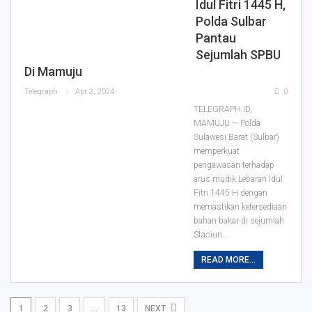
Idul Fitri 1445 H,
Polda Sulbar
Pantau
Sejumlah SPBU
Di Mamuju
Telegraph
Apr 2, 2024
0
TELEGRAPH.ID,
MAMUJU --- Polda
Sulawesi Barat (Sulbar)
memperkuat
pengawasan terhadap
arus mudik Lebaran Idul
Fitri 1445 H dengan
memastikan ketersediaan
bahan bakar di sejumlah
Stasiun…
READ MORE...
1
2
3
…
13
NEXT