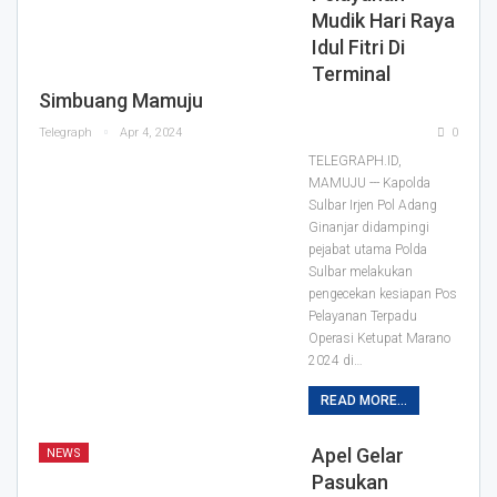
Mudik Hari Raya
Idul Fitri Di
Terminal
Simbuang Mamuju
Telegraph
Apr 4, 2024
0
TELEGRAPH.ID,
MAMUJU --- Kapolda
Sulbar Irjen Pol Adang
Ginanjar didampingi
pejabat utama Polda
Sulbar melakukan
pengecekan kesiapan Pos
Pelayanan Terpadu
Operasi Ketupat Marano
2024 di…
READ MORE...
Apel Gelar
NEWS
Pasukan