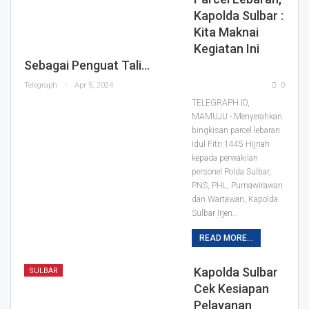
Kapolda Sulbar :
Kita Maknai
Kegiatan Ini
Sebagai Penguat Tali…
Telegraph
Apr 5, 2024
0
TELEGRAPH.ID,
MAMUJU - Menyerahkan
bingkisan parcel lebaran
Idul Fitri 1445 Hijriah
kepada perwakilan
personel Polda Sulbar,
PNS, PHL, Purnawirawan
dan Wartawan, Kapolda
Sulbar Irjen…
READ MORE...
Kapolda Sulbar
SULBAR
Cek Kesiapan
Pelayanan