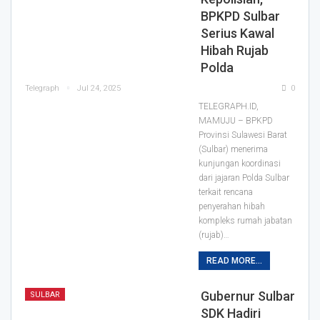
BPKPD Sulbar
Serius Kawal
Hibah Rujab
Polda
Telegraph
Jul 24, 2025
0
TELEGRAPH.ID,
MAMUJU – BPKPD
Provinsi Sulawesi Barat
(Sulbar) menerima
kunjungan koordinasi
dari jajaran Polda Sulbar
terkait rencana
penyerahan hibah
kompleks rumah jabatan
(rujab)…
READ MORE...
Gubernur Sulbar
SULBAR
SDK Hadiri