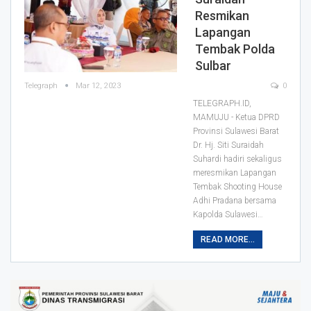
Resmikan
Lapangan
Tembak Polda
Sulbar
Telegraph
Mar 12, 2023
0
TELEGRAPH.ID,
MAMUJU - Ketua DPRD
Provinsi Sulawesi Barat
Dr. Hj. Siti Suraidah
Suhardi hadiri sekaligus
meresmikan Lapangan
Tembak Shooting House
Adhi Pradana bersama
Kapolda Sulawesi
…
READ MORE...