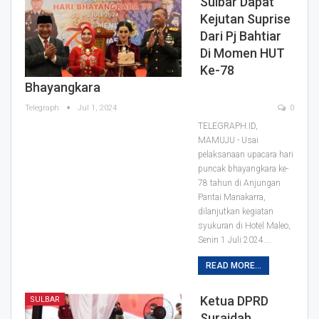
Sulbar Dapat
Kejutan Suprise
Dari Pj Bahtiar
Di Momen HUT
Ke-78
Bhayangkara
Telegraph
Jul 1, 2024
0
TELEGRAPH.ID,
MAMUJU - Usai
pelaksanaan upacara hari
puncak bhayangkara ke-
78 tahun di Anjungan
Pantai Manakarra,
dilanjutkan kegiatan
syukuran di Hotel Maleo,
Senin 1 Juli 2024.…
READ MORE...
Ketua DPRD
SULBAR
Suraidah