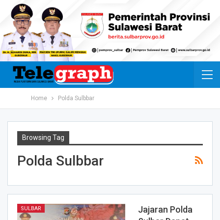
Home
Polda Sulbbar
Browsing Tag
Polda Sulbbar
Jajaran Polda
SULBAR