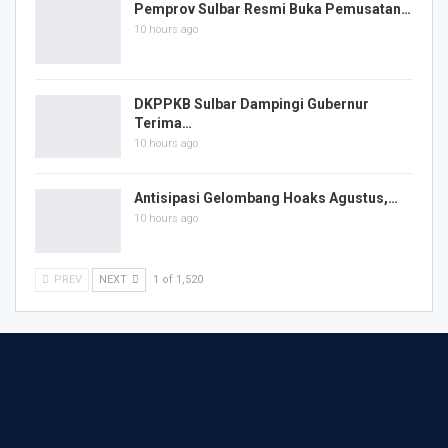
Pemprov Sulbar Resmi Buka Pemusatan…
10 hours ago
DKPPKB Sulbar Dampingi Gubernur
Terima…
10 hours ago
Antisipasi Gelombang Hoaks Agustus,…
10 hours ago
PREV
NEXT
1 of 1,520