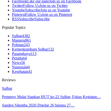
Facebook
Like our page
Join us on Facebook
Twitter
Follow Us
Join us on Twitter
Youtube
Subscribe
Join us on Youtube
Pinterest
Follow Us
Join us on Pinterest
RSS
Subscribe
Subscribe
Popular Topics
Sulbar
4382
Mamuju
861
Polman
243
Kemenkumham Sulbar
132
Pasangkayu
113
Pemilu
64
News
56
Nasional
44
Kesehatan
41
Reviews
Sulbar
Pemprov Mulai Siapkan HUT ke-22 Sulbar, Fokus Kegiatan…
Sandeq Silumba 2026 Digelar 26 hingga 27…