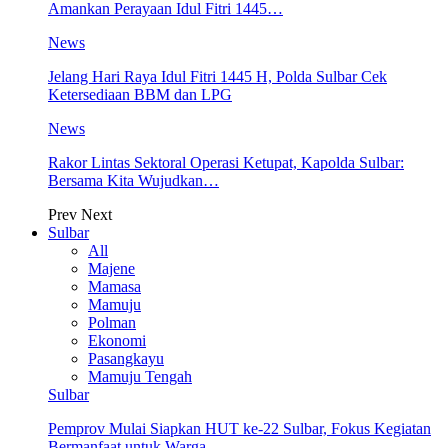
Amankan Perayaan Idul Fitri 1445…
News
Jelang Hari Raya Idul Fitri 1445 H, Polda Sulbar Cek
Ketersediaan BBM dan LPG
News
Rakor Lintas Sektoral Operasi Ketupat, Kapolda Sulbar:
Bersama Kita Wujudkan…
Prev
Next
Sulbar
All
Majene
Mamasa
Mamuju
Polman
Ekonomi
Pasangkayu
Mamuju Tengah
Sulbar
Pemprov Mulai Siapkan HUT ke-22 Sulbar, Fokus Kegiatan
Bermanfaat untuk Warga