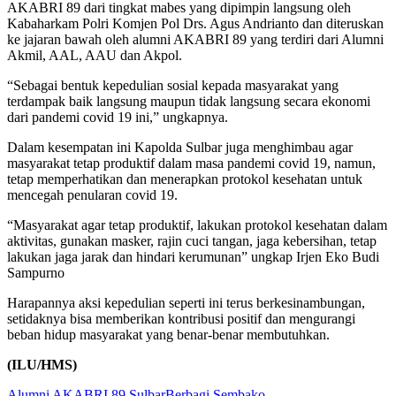
AKABRI 89 dari tingkat mabes yang dipimpin langsung oleh
Kabaharkam Polri Komjen Pol Drs. Agus Andrianto dan diteruskan
ke jajaran bawah oleh alumni AKABRI 89 yang terdiri dari Alumni
Akmil, AAL, AAU dan Akpol.
“Sebagai bentuk kepedulian sosial kepada masyarakat yang
terdampak baik langsung maupun tidak langsung secara ekonomi
dari pandemi covid 19 ini,” ungkapnya.
Dalam kesempatan ini Kapolda Sulbar juga menghimbau agar
masyarakat tetap produktif dalam masa pandemi covid 19, namun,
tetap memperhatikan dan menerapkan protokol kesehatan untuk
mencegah penularan covid 19.
“Masyarakat agar tetap produktif, lakukan protokol kesehatan dalam
aktivitas, gunakan masker, rajin cuci tangan, jaga kebersihan, tetap
lakukan jaga jarak dan hindari kerumunan” ungkap Irjen Eko Budi
Sampurno
Harapannya aksi kepedulian seperti ini terus berkesinambungan,
setidaknya bisa memberikan kontribusi positif dan mengurangi
beban hidup masyarakat yang benar-benar membutuhkan.
(ILU/HMS)
Alumni AKABRI 89 Sulbar
Berbagi Sembako