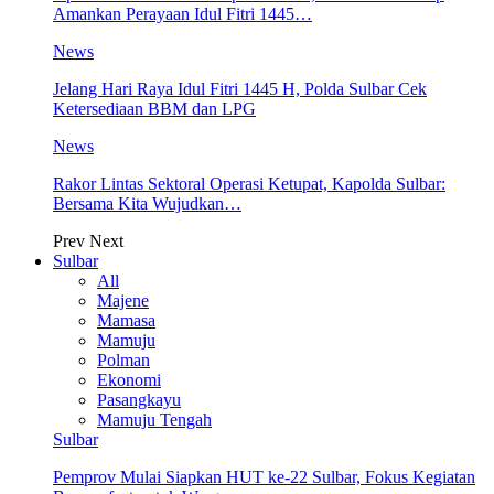
Amankan Perayaan Idul Fitri 1445…
News
Jelang Hari Raya Idul Fitri 1445 H, Polda Sulbar Cek
Ketersediaan BBM dan LPG
News
Rakor Lintas Sektoral Operasi Ketupat, Kapolda Sulbar:
Bersama Kita Wujudkan…
Prev
Next
Sulbar
All
Majene
Mamasa
Mamuju
Polman
Ekonomi
Pasangkayu
Mamuju Tengah
Sulbar
Pemprov Mulai Siapkan HUT ke-22 Sulbar, Fokus Kegiatan