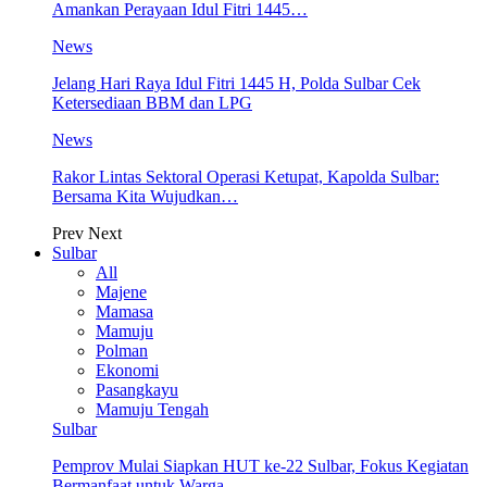
Amankan Perayaan Idul Fitri 1445…
News
Jelang Hari Raya Idul Fitri 1445 H, Polda Sulbar Cek
Ketersediaan BBM dan LPG
News
Rakor Lintas Sektoral Operasi Ketupat, Kapolda Sulbar:
Bersama Kita Wujudkan…
Prev
Next
Sulbar
All
Majene
Mamasa
Mamuju
Polman
Ekonomi
Pasangkayu
Mamuju Tengah
Sulbar
Pemprov Mulai Siapkan HUT ke-22 Sulbar, Fokus Kegiatan
Bermanfaat untuk Warga