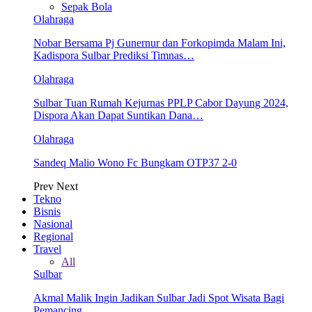
Sepak Bola
Olahraga
Nobar Bersama Pj Gunernur dan Forkopimda Malam Ini,
Kadispora Sulbar Prediksi Timnas…
Olahraga
Sulbar Tuan Rumah Kejurnas PPLP Cabor Dayung 2024,
Dispora Akan Dapat Suntikan Dana…
Olahraga
Sandeq Malio Wono Fc Bungkam OTP37 2-0
Prev
Next
Tekno
Bisnis
Nasional
Regional
Travel
All
Sulbar
Akmal Malik Ingin Jadikan Sulbar Jadi Spot Wisata Bagi
Pemancing