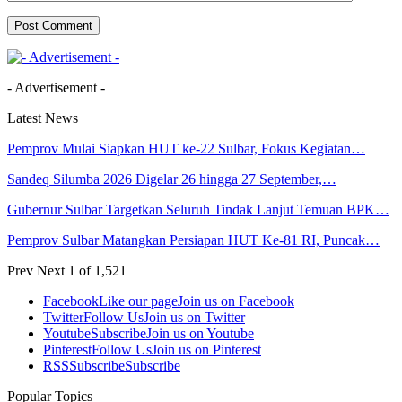
- Advertisement -
Latest News
Pemprov Mulai Siapkan HUT ke-22 Sulbar, Fokus Kegiatan…
Sandeq Silumba 2026 Digelar 26 hingga 27 September,…
Gubernur Sulbar Targetkan Seluruh Tindak Lanjut Temuan BPK…
Pemprov Sulbar Matangkan Persiapan HUT Ke-81 RI, Puncak…
Prev
Next
1 of 1,521
Facebook
Like our page
Join us on Facebook
Twitter
Follow Us
Join us on Twitter
Youtube
Subscribe
Join us on Youtube
Pinterest
Follow Us
Join us on Pinterest
RSS
Subscribe
Subscribe
Popular Topics