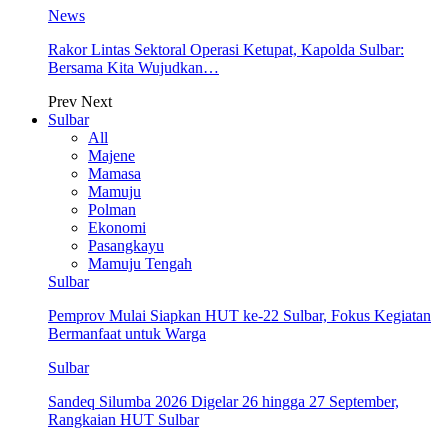
News
Rakor Lintas Sektoral Operasi Ketupat, Kapolda Sulbar:
Bersama Kita Wujudkan…
Prev
Next
Sulbar
All
Majene
Mamasa
Mamuju
Polman
Ekonomi
Pasangkayu
Mamuju Tengah
Sulbar
Pemprov Mulai Siapkan HUT ke-22 Sulbar, Fokus Kegiatan
Bermanfaat untuk Warga
Sulbar
Sandeq Silumba 2026 Digelar 26 hingga 27 September,
Rangkaian HUT Sulbar