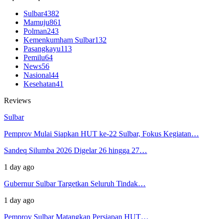
Sulbar
4382
Mamuju
861
Polman
243
Kemenkumham Sulbar
132
Pasangkayu
113
Pemilu
64
News
56
Nasional
44
Kesehatan
41
Reviews
Sulbar
Pemprov Mulai Siapkan HUT ke-22 Sulbar, Fokus Kegiatan…
Sandeq Silumba 2026 Digelar 26 hingga 27…
1 day ago
Gubernur Sulbar Targetkan Seluruh Tindak…
1 day ago
Pemprov Sulbar Matangkan Persiapan HUT…