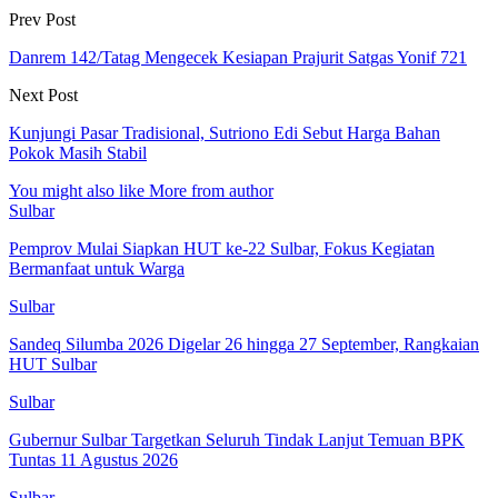
Prev Post
Danrem 142/Tatag Mengecek Kesiapan Prajurit Satgas Yonif 721
Next Post
Kunjungi Pasar Tradisional, Sutriono Edi Sebut Harga Bahan
Pokok Masih Stabil
You might also like
More from author
Sulbar
Pemprov Mulai Siapkan HUT ke-22 Sulbar, Fokus Kegiatan
Bermanfaat untuk Warga
Sulbar
Sandeq Silumba 2026 Digelar 26 hingga 27 September, Rangkaian
HUT Sulbar
Sulbar
Gubernur Sulbar Targetkan Seluruh Tindak Lanjut Temuan BPK
Tuntas 11 Agustus 2026
Sulbar