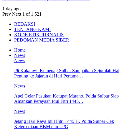
1 day ago
Prev
Next
1 of 1,521
REDAKSI
TENTANG KAMI
KODE ETIK JURNALIS
PEDOMAN MEDIA SIBER
Home
News
News
Plt Kakanwil Kemenag Sulbar Sampaikan Sejumlah Hal
Penting ke Jajaran di Hari Pertama…
News
Apel Gelar Pasukan Ketupat Marano, Polda Sulbar Siap
Amankan Perayaan Idul Fitri 1445…
News
Jelang Hari Raya Idul Fitri 1445 H, Polda Sulbar Cek
Ketersediaan BBM dan LPG