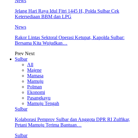
News
Jelang Hari Raya Idul Fitri 1445 H, Polda Sulbar Cek
Ketersediaan BBM dan LPG
News
Rakor Lintas Sektoral Operasi Ketupat, Kapolda Sulbar:
Bersama Kita Wujudkan…
Prev
Next
Sulbar
All
Majene
Mamasa
Mamuju
Polman
Ekonomi
Pasangkayu
Mamuju Tengah
Sulbar
Kolaborasi Pemprov Sulbar dan Anggota DPR RI Zulfikar,
Petani Mamuju Terima Bantuan…
Sulbar