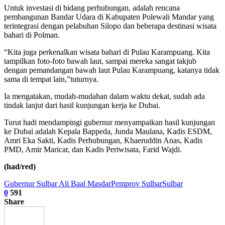
Untuk investasi di bidang perhubungan, adalah rencana
pembangunan Bandar Udara di Kabupaten Polewali Mandar yang
terintegrasi dengan pelabuhan Silopo dan beberapa destinasi wisata
bahari di Polman.
“Kita juga perkenalkan wisata bahari di Pulau Karampuang. Kita
tampilkan foto-foto bawah laut, sampai mereka sangat takjub
dengan pemandangan bawah laut Pulau Karampuang, katanya tidak
sama di tempat lain,”tuturnya.
Ia mengatakan, mudah-mudahan dalam waktu dekat, sudah ada
tindak lanjut dari hasil kunjungan kerja ke Dubai.
Turut hadi mendampingi gubernur menyampaikan hasil kunjungan
ke Dubai adalah Kepala Bappeda, Junda Maulana, Kadis ESDM,
Amri Eka Sakti, Kadis Perhubungan, Khaeruddin Anas, Kadis
PMD, Amir Maricar, dan Kadis Periwisata, Farid Wajdi.
(had/red)
Gubernur Sulbar Ali Baal Masdar
Pemprov Sulbar
Sulbar
0
591
Share