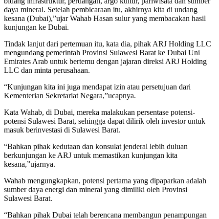
bidang infrastruktur, perdangan, argo kultur, pariwisata dan sumber
daya mineral. Setelah pembicaraan itu, akhirnya kita di undang
kesana (Dubai),”ujar Wahab Hasan sulur yang membacakan hasil
kunjungan ke Dubai.
Tindak lanjut dari pertemuan itu, kata dia, pihak ARJ Holding LLC
mengundang pemerintah Provinsi Sulawesi Barat ke Dubai Uni
Emirates Arab untuk bertemu dengan jajaran direksi ARJ Holding
LLC dan minta perusahaan.
“Kunjungan kita ini juga mendapat izin atau persetujuan dari
Kementerian Sekretariat Negara,”ucapnya.
Kata Wahab, di Dubai, mereka malakukan persentase potensi-
potensi Sulawesi Barat, sehingga dapat dilirik oleh investor untuk
masuk berinvestasi di Sulawesi Barat.
“Bahkan pihak kedutaan dan konsulat jenderal lebih duluan
berkunjungan ke ARJ untuk memastikan kunjungan kita
kesana,”ujarnya.
Wahab mengungkapkan, potensi pertama yang dipaparkan adalah
sumber daya energi dan mineral yang dimiliki oleh Provinsi
Sulawesi Barat.
“Bahkan pihak Dubai telah berencana membangun penampungan