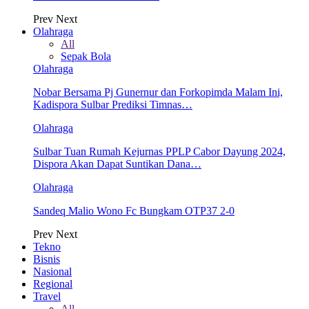
Prev
Next
Olahraga
All
Sepak Bola
Olahraga
Nobar Bersama Pj Gunernur dan Forkopimda Malam Ini,
Kadispora Sulbar Prediksi Timnas…
Olahraga
Sulbar Tuan Rumah Kejurnas PPLP Cabor Dayung 2024,
Dispora Akan Dapat Suntikan Dana…
Olahraga
Sandeq Malio Wono Fc Bungkam OTP37 2-0
Prev
Next
Tekno
Bisnis
Nasional
Regional
Travel
All