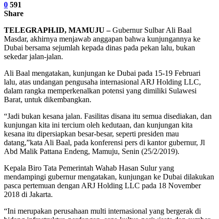
0
591
Share
TELEGRAPH.ID, MAMUJU –
Gubernur Sulbar Ali Baal
Masdar, akhirnya menjawab anggapan bahwa kunjungannya ke
Dubai bersama sejumlah kepada dinas pada pekan lalu, bukan
sekedar jalan-jalan.
Ali Baal mengatakan, kunjungan ke Dubai pada 15-19 Februari
lalu, atas undangan pengusaha internasional ARJ Holding LLC,
dalam rangka memperkenalkan potensi yang dimiliki Sulawesi
Barat, untuk dikembangkan.
“Jadi bukan kesana jalan. Fasilitas disana itu semua disediakan, dan
kunjungan kita ini tercium oleh kedutaan, dan kunjungan kita
kesana itu dipersiapkan besar-besar, seperti presiden mau
datang,”kata Ali Baal, pada konferensi pers di kantor gubernur, Jl
Abd Malik Pattana Endeng, Mamuju, Senin (25/2/2019).
Kepala Biro Tata Pemerintah Wahab Hasan Sulur yang
mendampingi gubernur mengatakan, kunjungan ke Dubai dilakukan
pasca pertemuan dengan ARJ Holding LLC pada 18 November
2018 di Jakarta.
“Ini merupakan perusahaan multi internasional yang bergerak di