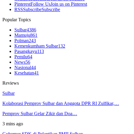
Pinterest
Follow Us
Join us on Pinterest
RSS
Subscribe
Subscribe
Popular Topics
Sulbar
4386
Mamuju
861
Polman
243
Kemenkumham Sulbar
132
Pasangkayu
113
Pemilu
64
News
56
Nasional
44
Kesehatan
41
Reviews
Sulbar
Kolaborasi Pemprov Sulbar dan Anggota DPR RI Zulfikar,…
Pemprov Sulbar Gelar Zikir dan Doa…
3 mins ago
Gubernur SDK di Pelantikan PMII Sulbar:…