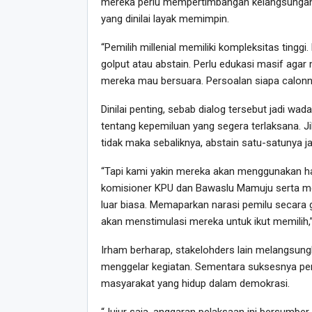
mereka perlu mempertimbangan kelangsungan p
yang dinilai layak memimpin.
“Pemilih millenial memiliki kompleksitas tingg
golput atau abstain. Perlu edukasi masif agar 
mereka mau bersuara. Persoalan siapa calonny
Dinilai penting, sebab dialog tersebut jadi w
tentang kepemiluan yang segera terlaksana. 
tidak maka sebaliknya, abstain satu-satunya j
“Tapi kami yakin mereka akan menggunakan ha
komisioner KPU dan Bawaslu Mamuju serta med
luar biasa. Memaparkan narasi pemilu secara 
akan menstimulasi mereka untuk ikut memilih,
Irham berharap, stakelohders lain melangsung
menggelar kegiatan. Sementara suksesnya pem
masyarakat yang hidup dalam demokrasi.