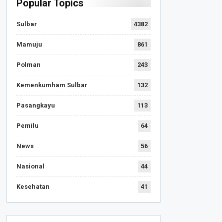
Popular Topics
Sulbar
4382
Mamuju
861
Polman
243
Kemenkumham Sulbar
132
Pasangkayu
113
Pemilu
64
News
56
Nasional
44
Kesehatan
41