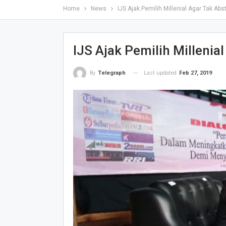
Home
News
IJS Ajak Pemilih Millenial Agar Tak Abs
IJS Ajak Pemilih Millenia
Last updated
Feb 27, 2019
By
Telegraph