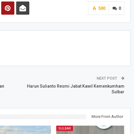
590
0
NEXT POST
an
Harun Sulianto Resmi Jabat Kawil Kemenkumham
Sulbar
More From Author
SULBAR