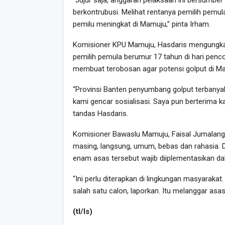
“Jujur saja, anggaran pelaksaan ini bersumber 
berkontrubusi. Melihat rentanya pemilih pemul
pemilu meningkat di Mamuju,” pinta Irham.
Komisioner KPU Mamuju, Hasdaris mengungk
pemilih pemula berumur 17 tahun di hari pen
membuat terobosan agar potensi golput di Mam
“Provinsi Banten penyumbang golput terbanyak.
kami gencar sosialisasi. Saya pun berterima k
tandas Hasdaris.
Komisioner Bawaslu Mamuju, Faisal Jumalang 
masing, langsung, umum, bebas dan rahasia. Di
enam asas tersebut wajib diiplementasikan d
“Ini perlu diterapkan di lingkungan masyarak
salah satu calon, laporkan. Itu melanggar asa
(tl/ls)