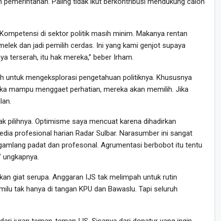
emerintahan. Paling tidak ikut berkontribusi mendukung calon
i. Kompetensi di sektor politik masih minim. Makanya rentan
melek dan jadi pemilih cerdas. Ini yang kami genjot supaya
a terserah, itu hak mereka,” beber Irham.
adah untuk mengeksplorasi pengetahuan politiknya. Khususnya
Jika mampu menggaet perhatian, mereka akan memilih. Jika
alan.
k pilihnya. Optimisme saya mencuat karena dihadirkan
ia profesional harian Radar Sulbar. Narasumber ini sangat
gamlang padat dan profesonal. Agrumentasi berbobot itu tentu
” ungkapnya.
kan giat serupa. Anggaran IJS tak melimpah untuk rutin
ilu tak hanya di tangan KPU dan Bawaslu. Tapi seluruh