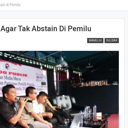
tain di Pemilu
l Agar Tak Abstain Di Pemilu
MAMUJU
SULBAR