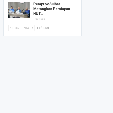
Pemprov Sulbar
Matangkan Persiapan
HUT…
1 day ago
PREV
NEXT
1 of 1,521