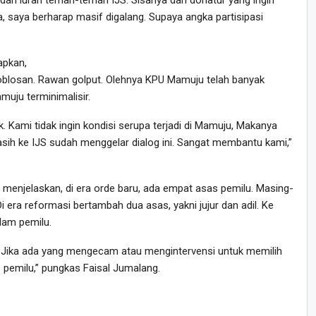
dari iuran teman-teman IJS. Sisanya dari donatur yang ingin
a, saya berharap masif digalang. Supaya angka partisipasi
apkan,
coblosan. Rawan golput. Olehnya KPU Mamuju telah banyak
uju terminimalisir.
 Kami tidak ingin kondisi serupa terjadi di Mamuju, Makanya
asih ke IJS sudah menggelar dialog ini. Sangat membantu kami,”
menjelaskan, di era orde baru, ada empat asas pemilu. Masing-
 era reformasi bertambah dua asas, yakni jujur dan adil. Ke
alam pemilu.
at. Jika ada yang mengecam atau mengintervensi untuk memilih
s pemilu,” pungkas Faisal Jumalang.