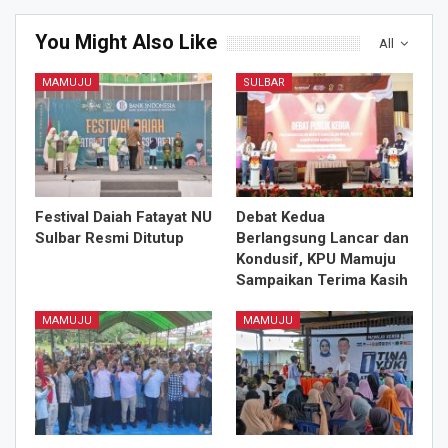
You Might Also Like
All
MAMUJU
SULBAR
Festival Daiah Fatayat NU
Debat Kedua
Sulbar Resmi Ditutup
Berlangsung Lancar dan
Kondusif, KPU Mamuju
Sampaikan Terima Kasih
MAMUJU
MAMUJU