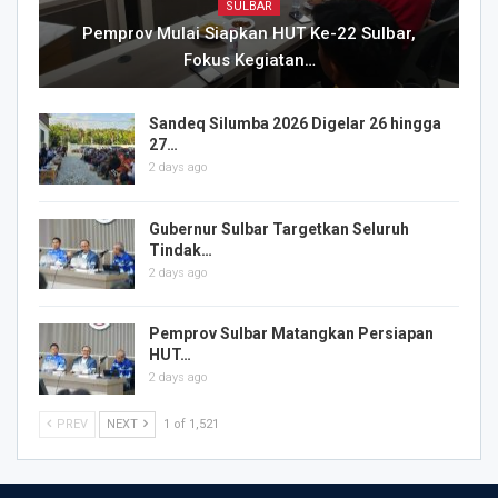
SULBAR
Pemprov Mulai Siapkan HUT Ke-22 Sulbar,
Fokus Kegiatan…
Sandeq Silumba 2026 Digelar 26 hingga
27…
2 days ago
Gubernur Sulbar Targetkan Seluruh
Tindak…
2 days ago
Pemprov Sulbar Matangkan Persiapan
HUT…
2 days ago
PREV
NEXT
1 of 1,521