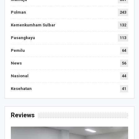
Polman
243
Kemenkumham Sulbar
132
Pasangkayu
113
Pemilu
64
News
56
Nasional
44
Kesehatan
41
Reviews