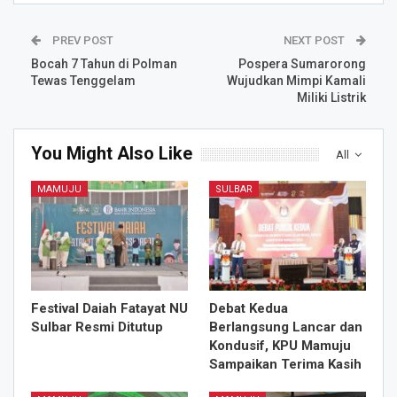
PREV POST
NEXT POST
Bocah 7 Tahun di Polman
Pospera Sumarorong
Tewas Tenggelam
Wujudkan Mimpi Kamali
Miliki Listrik
You Might Also Like
All
MAMUJU
SULBAR
Festival Daiah Fatayat NU
Debat Kedua
Sulbar Resmi Ditutup
Berlangsung Lancar dan
Kondusif, KPU Mamuju
Sampaikan Terima Kasih