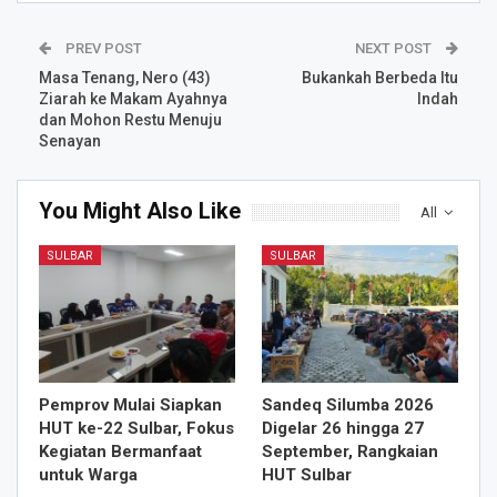
PREV POST
NEXT POST
Masa Tenang, Nero (43)
Bukankah Berbeda Itu
Ziarah ke Makam Ayahnya
Indah
dan Mohon Restu Menuju
Senayan
You Might Also Like
All
SULBAR
SULBAR
Pemprov Mulai Siapkan
Sandeq Silumba 2026
HUT ke-22 Sulbar, Fokus
Digelar 26 hingga 27
Kegiatan Bermanfaat
September, Rangkaian
untuk Warga
HUT Sulbar