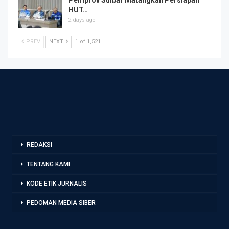
Pemprov Sulbar Matangkan Persiapan
HUT…
2 days ago
PREV
NEXT
1 of 1,521
REDAKSI
TENTANG KAMI
KODE ETIK JURNALIS
PEDOMAN MEDIA SIBER