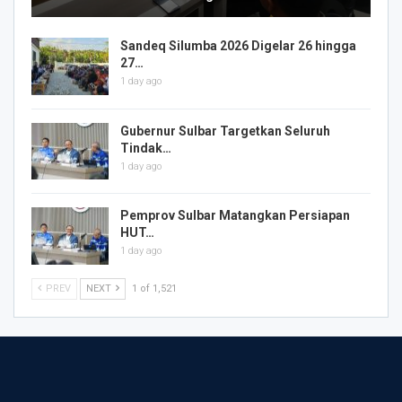
Sandeq Silumba 2026 Digelar 26 hingga
27…
1 day ago
Gubernur Sulbar Targetkan Seluruh
Tindak…
1 day ago
Pemprov Sulbar Matangkan Persiapan
HUT…
1 day ago
PREV
NEXT
1 of 1,521