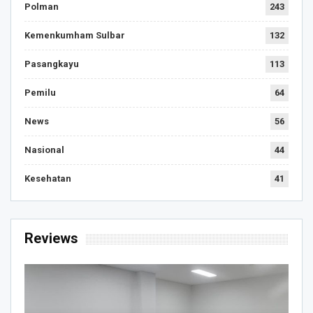
Polman
243
Kemenkumham Sulbar
132
Pasangkayu
113
Pemilu
64
News
56
Nasional
44
Kesehatan
41
Reviews