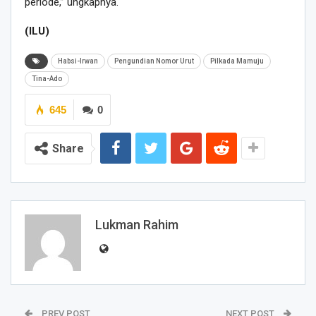
periode,” ungkapnya.
(ILU)
Habsi-Irwan
Pengundian Nomor Urut
Pilkada Mamuju
Tina-Ado
645
0
Share
Lukman Rahim
PREV POST
NEXT POST