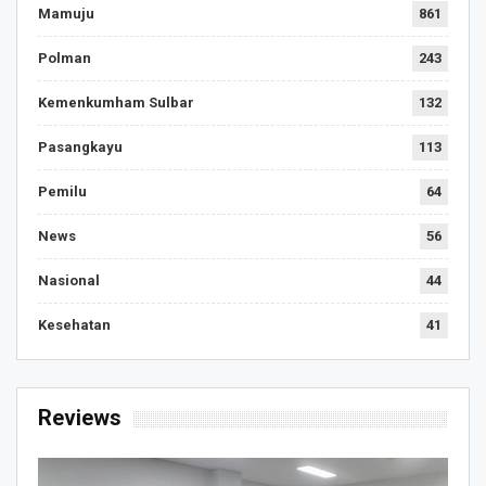
Mamuju
861
Polman
243
Kemenkumham Sulbar
132
Pasangkayu
113
Pemilu
64
News
56
Nasional
44
Kesehatan
41
Reviews