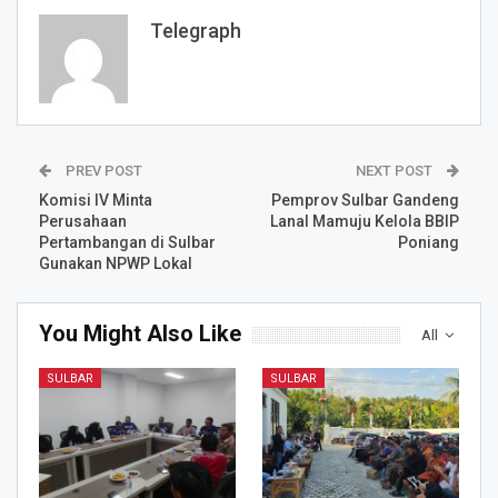
Telegraph
PREV POST
NEXT POST
Komisi IV Minta
Pemprov Sulbar Gandeng
Perusahaan
Lanal Mamuju Kelola BBIP
Pertambangan di Sulbar
Poniang
Gunakan NPWP Lokal
You Might Also Like
All
SULBAR
SULBAR