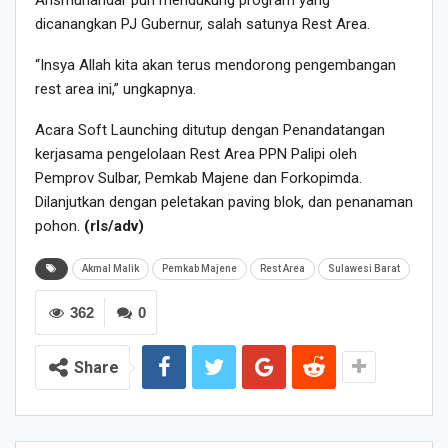
Arismunandar pun mendukung program yang
dicanangkan PJ Gubernur, salah satunya Rest Area.
“Insya Allah kita akan terus mendorong pengembangan
rest area ini,” ungkapnya.
Acara Soft Launching ditutup dengan Penandatangan
kerjasama pengelolaan Rest Area PPN Palipi oleh
Pemprov Sulbar, Pemkab Majene dan Forkopimda.
Dilanjutkan dengan peletakan paving blok, dan penanaman
pohon.
(rls/adv)
Akmal Malik
Pemkab Majene
Rest Area
Sulawesi Barat
362
0
Share