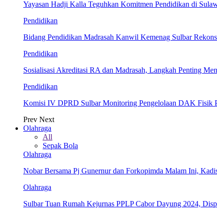
Yayasan Hadji Kalla Teguhkan Komitmen Pendidikan di Sula
Pendidikan
Bidang Pendidikan Madrasah Kanwil Kemenag Sulbar Rekonsil
Pendidikan
Sosialisasi Akreditasi RA dan Madrasah, Langkah Penting Men
Pendidikan
Komisi IV DPRD Sulbar Monitoring Pengelolaan DAK Fisik 
Prev
Next
Olahraga
All
Sepak Bola
Olahraga
Nobar Bersama Pj Gunernur dan Forkopimda Malam Ini, Kadi
Olahraga
Sulbar Tuan Rumah Kejurnas PPLP Cabor Dayung 2024, Dis