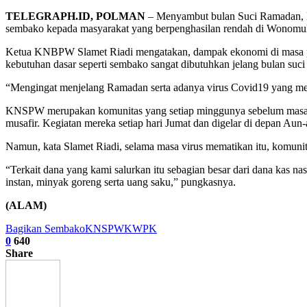
TELEGRAPH.ID, POLMAN
– Menyambut bulan Suci Ramadan,
sembako kepada masyarakat yang berpenghasilan rendah di Wonomuly
Ketua KNBPW Slamet Riadi mengatakan, dampak ekonomi di masa pand
kebutuhan dasar seperti sembako sangat dibutuhkan jelang bulan suci
“Mengingat menjelang Ramadan serta adanya virus Covid19 yang mela
KNSPW merupakan komunitas yang setiap minggunya sebelum masa pa
musafir. Kegiatan mereka setiap hari Jumat dan digelar di depan A
Namun, kata Slamet Riadi, selama masa virus mematikan itu, komun
“Terkait dana yang kami salurkan itu sebagian besar dari dana kas na
instan, minyak goreng serta uang saku,” pungkasnya.
(ALAM)
Bagikan Sembako
KNSPW
KWPK
0
640
Share