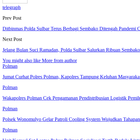
telegraph
Prev Post
Ditbinmas Polda Sulbar Terus Berbagi Sembako Ditengah Pandemi 
Next Post
Jelang Bulan Suci Ramadan, Polda Sulbar Salurkan Ribuan Semba
You might also like
More from author
Polman
Jumat Curhat Polres Polman, Kapolres Tampung Keluhan Masyaraka
Polman
Wakapolres Polman Cek Pengamanan Pendistribusian Logistik Pem
Polman
Polsek Wonomulyo Gelar Patroli Cooling System Wujudkan Tahap
Polman