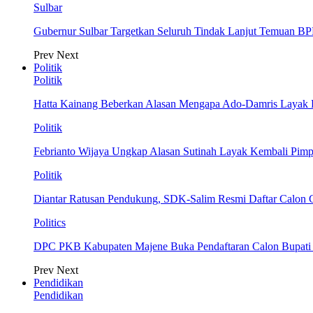
Sulbar
Gubernur Sulbar Targetkan Seluruh Tindak Lanjut Temuan BP
Prev
Next
Politik
Politik
Hatta Kainang Beberkan Alasan Mengapa Ado-Damris Layak
Politik
Febrianto Wijaya Ungkap Alasan Sutinah Layak Kembali Pim
Politik
Diantar Ratusan Pendukung, SDK-Salim Resmi Daftar Calon
Politics
DPC PKB Kabupaten Majene Buka Pendaftaran Calon Bupati d
Prev
Next
Pendidikan
Pendidikan