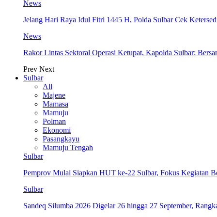
News
Jelang Hari Raya Idul Fitri 1445 H, Polda Sulbar Cek Keter
News
Rakor Lintas Sektoral Operasi Ketupat, Kapolda Sulbar: Ber
Prev
Next
Sulbar
All
Majene
Mamasa
Mamuju
Polman
Ekonomi
Pasangkayu
Mamuju Tengah
Sulbar
Pemprov Mulai Siapkan HUT ke-22 Sulbar, Fokus Kegiatan B
Sulbar
Sandeq Silumba 2026 Digelar 26 hingga 27 September, Rang