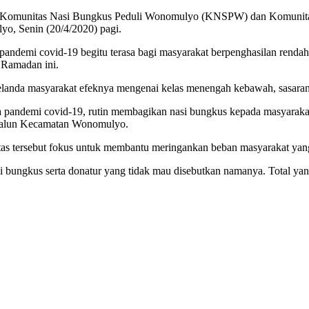
 Komunitas Nasi Bungkus Peduli Wonomulyo (KNSPW) dan Komunit
o, Senin (20/4/2020) pagi.
emi covid-19 begitu terasa bagi masyarakat berpenghasilan rendah. H
 Ramadan ini.
nda masyarakat efeknya mengenai kelas menengah kebawah, sasaran pa
ndemi covid-19, rutin membagikan nasi bungkus kepada masyarakat y
un-alun Kecamatan Wonomulyo.
itas tersebut fokus untuk membantu meringankan beban masyarakat ya
si bungkus serta donatur yang tidak mau disebutkan namanya. Total yan