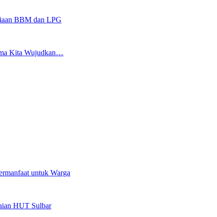
sediaan BBM dan LPG
sama Kita Wujudkan…
ermanfaat untuk Warga
kaian HUT Sulbar