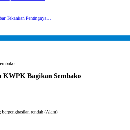
lbar Tekankan Pentingnya…
Sembako
an KWPK Bagikan Sembako
berpenghasilan rendah (Alam)