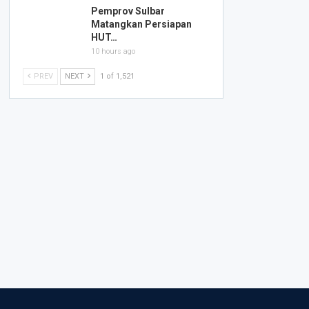
Pemprov Sulbar
Matangkan Persiapan
HUT…
10 hours ago
PREV
NEXT
1 of 1,521