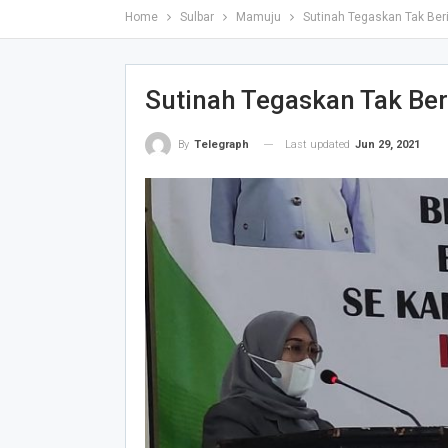
Home
Sulbar
Mamuju
Sutinah Tegaskan Tak Be
Sutinah Tegaskan Tak Be
Last updated
Jun 29, 2021
By
Telegraph