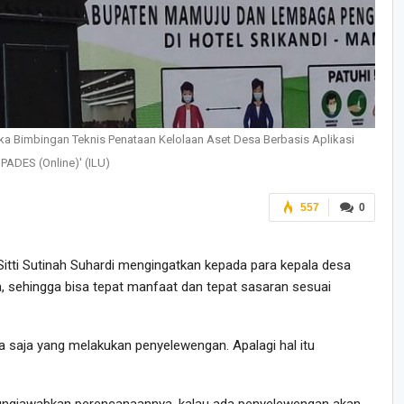
ka Bimbingan Teknis Penataan Kelolaan Aset Desa Berbasis Aplikasi
IPADES (Online)' (ILU)
557
0
itti Sutinah Suhardi mengingatkan kepada para kepala desa
a, sehingga bisa tepat manfaat dan tepat sasaran sesuai
a saja yang melakukan penyelewengan. Apalagi hal itu