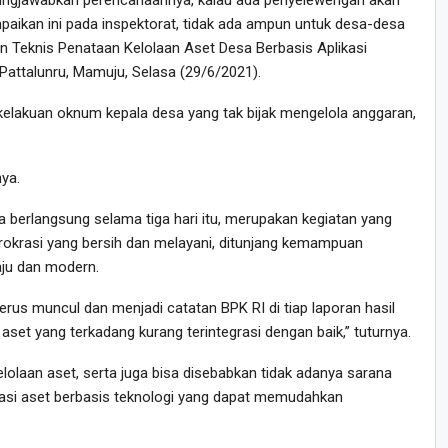
ungjawabkan perencanaannya, kalau ada penyelewengan akan
paikan ini pada inspektorat, tidak ada ampun untuk desa-desa
n Teknis Penataan Kelolaan Aset Desa Berbasis Aplikasi
n Pattalunru, Mamuju, Selasa (29/6/2021).
kelakuan oknum kepala desa yang tak bijak mengelola anggaran,
nya.
a berlangsung selama tiga hari itu, merupakan kegiatan yang
okrasi yang bersih dan melayani, ditunjang kemampuan
ju dan modern.
rus muncul dan menjadi catatan BPK RI di tiap laporan hasil
set yang terkadang kurang terintegrasi dengan baik,” tuturnya.
elolaan aset, serta juga bisa disebabkan tidak adanya sarana
asi aset berbasis teknologi yang dapat memudahkan