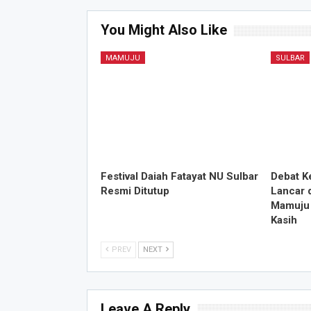
You Might Also Like
MAMUJU
SULBAR
Festival Daiah Fatayat NU Sulbar
Debat K
Resmi Ditutup
Lancar 
Mamuju 
Kasih
PREV
NEXT
Leave A Reply