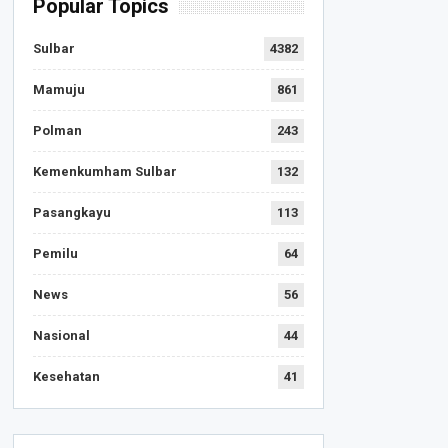
Popular Topics
Sulbar
4382
Mamuju
861
Polman
243
Kemenkumham Sulbar
132
Pasangkayu
113
Pemilu
64
News
56
Nasional
44
Kesehatan
41