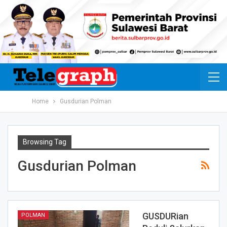
Home
Gusdurian Polman
Browsing Tag
Gusdurian Polman
GUSDURian
POLMAN