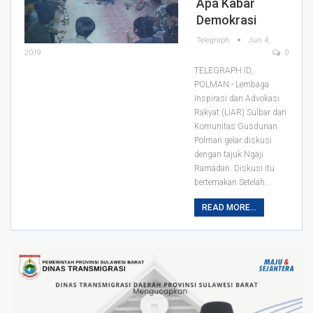
Apa Kabar
Demokrasi
Telegraph
Jun 4,
2019
0
TELEGRAPH.ID,
POLMAN - Lembaga
Inspirasi dan Advokasi
Rakyat (LIAR) Sulbar dan
Komunitas Gusdurian
Polman gelar diskusi
dengan tajuk Ngaji
Ramadan. Diskusi itu
bertemakan Setelah
…
READ MORE...