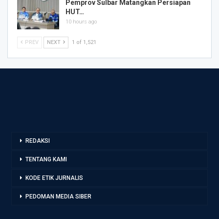
Pemprov Sulbar Matangkan Persiapan
HUT…
10 hours ago
PREV
NEXT
1 of 1,521
REDAKSI
TENTANG KAMI
KODE ETIK JURNALIS
PEDOMAN MEDIA SIBER