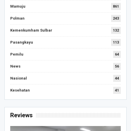
Mamuju
861
Polman
243
Kemenkumham Sulbar
132
Pasangkayu
113
Pemilu
64
News
56
Nasional
44
Kesehatan
41
Reviews