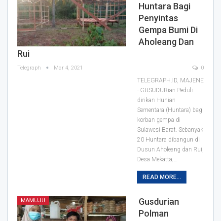
Huntara Bagi
Penyintas
Gempa Bumi Di
Aholeang Dan
Rui
Telegraph
Mar 4, 2021
0
TELEGRAPH.ID, MAJENE
- GUSUDURian Peduli
dirikan Hunian
Sementara (Huntara) bagi
korban gempa di
Sulawesi Barat. Sebanyak
20 Huntara dibangun di
Dusun Aholeang dan Rui,
Desa Mekatta,
…
READ MORE...
Gusdurian
MAMUJU
Polman