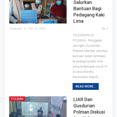
Salurkan
Bantuan Bagi
Pedagang Kaki
Lima
Telegraph
Des 10, 2020
0
TELEGRAPH.ID,
POLMAN - Penggerak
Jaringan Gusdurian
Polewali Mandar salurkan
bantuan paket sembako
ke pedagang kaki lima
yang terdampak covid-19
di Desa Bondra,
Kecamatan Mapilli,
…
READ MORE...
LIAR Dan
POLMAN
Gusdurian
Polman Diskusi