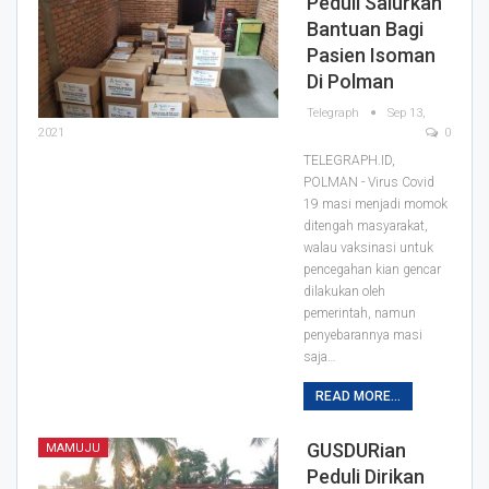
Peduli Salurkan
Bantuan Bagi
Pasien Isoman
Di Polman
Telegraph
Sep 13,
2021
0
TELEGRAPH.ID,
POLMAN - Virus Covid
19 masi menjadi momok
ditengah masyarakat,
walau vaksinasi untuk
pencegahan kian gencar
dilakukan oleh
pemerintah, namun
penyebarannya masi
saja
…
READ MORE...
GUSDURian
MAMUJU
Peduli Dirikan