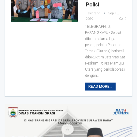
Polisi
Telegraph
Sep 10,
2019
0
TELEGRAPH.ID,
PASANGKAYU - Setelah
diburu selama tiga
pekan, pelaku Pencurian
Ternak (Curnak) berhasil
dibekuk tim Jatanras Sat
Reskrim Polres Mamuju
Utara yang berkolaborasi
dengan
…
READ MORE...