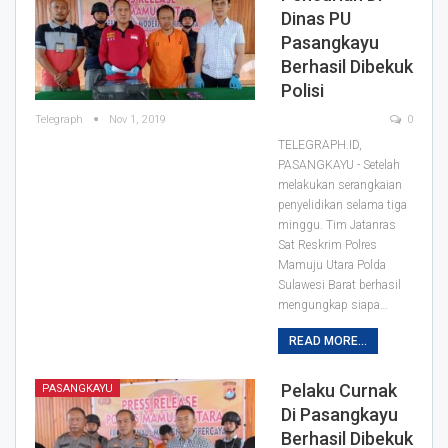
Dinas PU
Pasangkayu
Berhasil Dibekuk
Polisi
Telegraph
Nov 1, 2019
0
TELEGRAPH.ID,
PASANGKAYU - Setelah
melakukan serangkaian
penyelidikan selama tiga
minggu. Tim Jatanras
Sat Reskrim Polres
Mamuju Utara Polda
Sulawesi Barat berhasil
mengungkap siapa
…
READ MORE...
Pelaku Curnak
PASANGKAYU
Di Pasangkayu
Berhasil Dibekuk