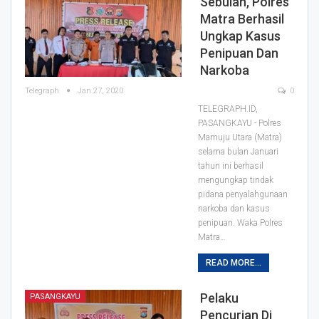
Sebulan, Polres
Matra Berhasil
Ungkap Kasus
Penipuan Dan
Narkoba
Telegraph
Jan 27, 2020
0
TELEGRAPH.ID,
PASANGKAYU - Polres
Mamuju Utara (Matra)
selama bulan Januari
tahun ini berhasil
mengungkap tindak
pidana penyalahgunaan
narkoba dan kasus
penipuan.
Waka Polres
Matra
…
READ MORE...
Pelaku
PASANGKAYU
Pencurian Di