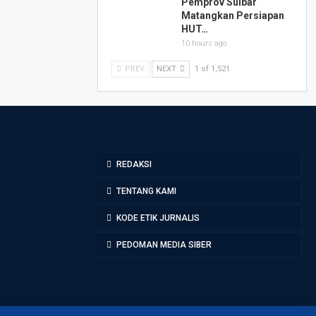
Pemprov Sulbar
Matangkan Persiapan
HUT…
10 hours ago
PREV
NEXT
1 of 1,521
REDAKSI
TENTANG KAMI
KODE ETIK JURNALIS
PEDOMAN MEDIA SIBER