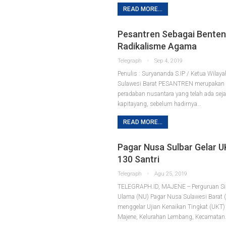
READ MORE...
Pesantren Sebagai Bente
Radikalisme Agama
Telegraph
Sep 4, 2019
Penulis : Suryananda S.IP / Ketua Wilay
Sulawesi Barat
PESANTREN merupakan 
peradaban nusantara yang telah ada sej
kapitayang, sebelum hadirnya
…
READ MORE...
Pagar Nusa Sulbar Gelar UK
130 Santri
Telegraph
Agu 25, 2019
TELEGRAPH.ID, MAJENE -- Perguruan Sil
Ulama (NU) Pagar Nusa Sulawesi Barat (
menggelar Ujian Kenaikan Tingkat (UKT
Majene, Kelurahan Lembang, Kecamatan