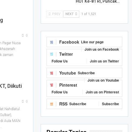
HUT Ke-81 RI, Puncak…
PREV
NEXT
1 of 1,521
ng
0
Facebook
Like our page
ah Pagar Nusa
Join us on Facebook
khazanah
Twitter
ak zaman
Follow Us
Join us on Twitter
Youtube
Subscribe
Join us on Youtube
Pinterest
T, Diikuti
Follow Us
Join us on Pinterest
0
RSS
Subscribe
Subscribe
at Nahdlatul
Sulbar),
) di Aula MAN
…