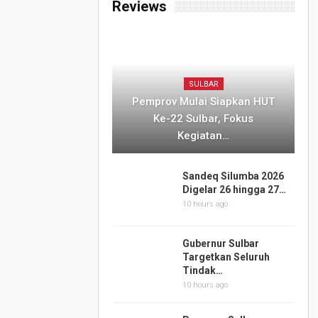
Reviews
SULBAR
Pemprov Mulai Siapkan HUT
Ke-22 Sulbar, Fokus
Kegiatan…
Sandeq Silumba 2026
Digelar 26 hingga 27…
10 hours ago
Gubernur Sulbar
Targetkan Seluruh
Tindak…
10 hours ago