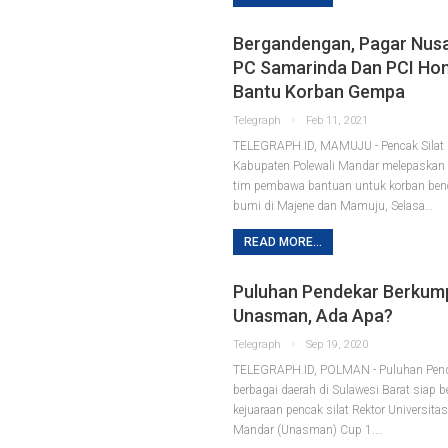
Bergandengan, Pagar Nus
PC Samarinda Dan PCI Ho
Bantu Korban Gempa
Telegraph
Feb 11, 2021
TELEGRAPH.ID, MAMUJU - Pencak Silat
Kabupaten Polewali Mandar melepaskan
tim pembawa bantuan untuk korban be
bumi di Majene dan Mamuju, Selasa
…
READ MORE...
Puluhan Pendekar Berkump
Unasman, Ada Apa?
Telegraph
Sep 19, 2020
TELEGRAPH.ID, POLMAN - Puluhan Pend
berbagai daerah di Sulawesi Barat siap b
kejuaraan pencak silat Rektor Universita
Mandar (Unasman) Cup 1.
…