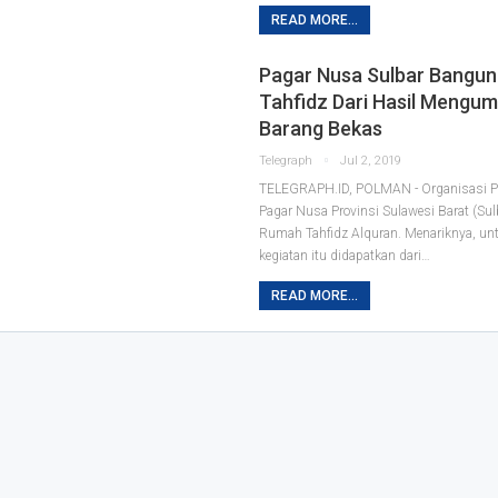
READ MORE...
Pagar Nusa Sulbar Bangu
Tahfidz Dari Hasil Mengu
Barang Bekas
Telegraph
Jul 2, 2019
TELEGRAPH.ID, POLMAN - Organisasi Pe
Pagar Nusa Provinsi Sulawesi Barat (Sulb
Rumah Tahfidz Alquran. Menariknya, un
kegiatan itu didapatkan dari
…
READ MORE...