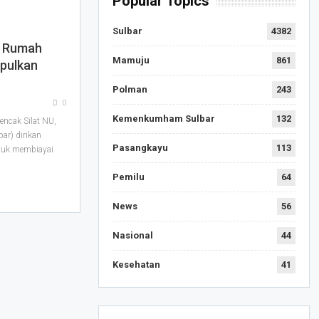
Popular Topics
Sulbar
4382
n Rumah
Mamuju
861
mpulkan
Polman
243
0
Kemenkumham Sulbar
132
ncak Silat NU,
ar) dirikan
Pasangkayu
113
tuk membiayai
Pemilu
64
News
56
Nasional
44
Kesehatan
41