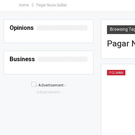
Home
Pagar Nusa Sulbar
Opinions
Browsing Ta
Pagar 
Business
POLMAN
- Advertisement -