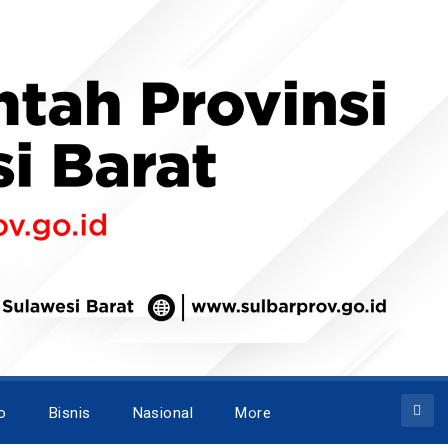
o
Bisnis
Nasional
More