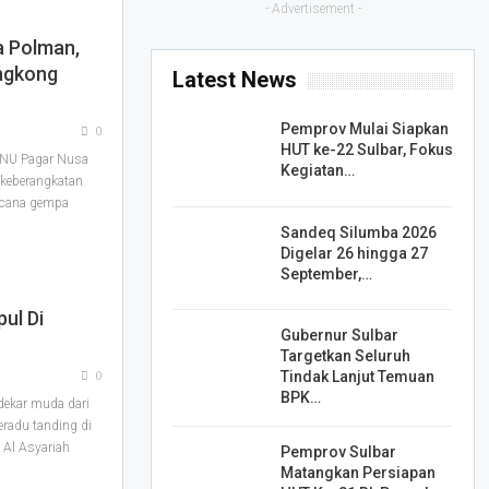
- Advertisement -
a Polman,
ngkong
Latest News
Pemprov Mulai Siapkan
0
HUT ke-22 Sulbar, Fokus
 NU Pagar Nusa
Kegiatan…
 keberangkatan
ncana gempa
Sandeq Silumba 2026
Digelar 26 hingga 27
September,…
ul Di
Gubernur Sulbar
Targetkan Seluruh
Tindak Lanjut Temuan
0
BPK…
ekar muda dari
eradu tanding di
s Al Asyariah
Pemprov Sulbar
Matangkan Persiapan