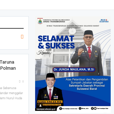
Taruna
 Polman
0
na Sabanusa
Mandar menggelar
 Jami Nurul Huda