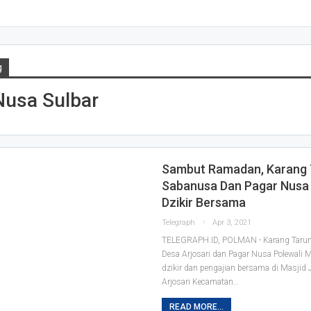
g
Nusa Sulbar
Sambut Ramadan, Karang 
Sabanusa Dan Pagar Nusa
Dzikir Bersama
Telegraph
Apr 3, 2021
TELEGRAPH.ID, POLMAN - Karang Taru
Desa Arjosari dan Pagar Nusa Polewali 
dzikir dan pengajian bersama di Masjid
Arjosari Kecamatan
…
READ MORE...