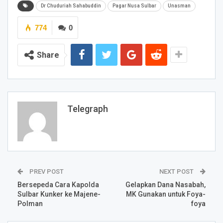
Dr Chuduriah Sahabuddin
Pagar Nusa Sulbar
Unasman
774
0
Share
Telegraph
PREV POST
NEXT POST
Bersepeda Cara Kapolda
Gelapkan Dana Nasabah,
Sulbar Kunker ke Majene-
MK Gunakan untuk Foya-
Polman
foya