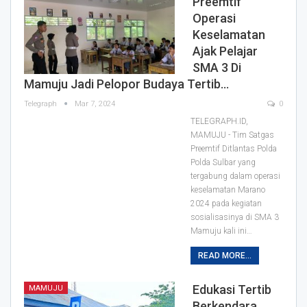
Preemtif
Operasi
Keselamatan
Ajak Pelajar
SMA 3 Di
Mamuju Jadi Pelopor Budaya Tertib…
Telegraph
Mar 7, 2024
0
TELEGRAPH.ID,
MAMUJU - Tim Satgas
Preemtif Ditlantas Polda
Polda Sulbar yang
tergabung dalam operasi
keselamatan Marano
2024 pada kegiatan
sosialisasinya di SMA 3
Mamuju kali ini…
READ MORE...
Edukasi Tertib
MAMUJU
Berkendara,