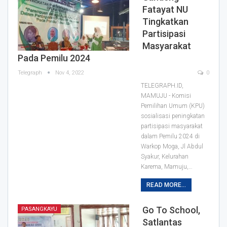
Fatayat NU
Tingkatkan
Partisipasi
Masyarakat
Pada Pemilu 2024
Telegraph
Nov 4, 2022
0
TELEGRAPH.ID,
MAMUJU - Komisi
Pemilihan Umum (KPU)
sosialisasi peningkatan
partisipasi masyarakat
dalam Pemilu 2024 di
Warkop Moga, Jl Abdul
Syakur, Kelurahan
Karema, Mamuju,
…
READ MORE...
Go To School,
PASANGKAYU
Satlantas