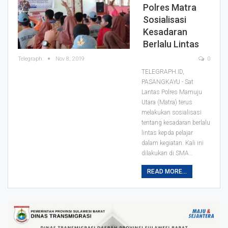
Polres Matra
Sosialisasi
Kesadaran
Berlalu Lintas
Telegraph
Nov 8, 2019
0
TELEGRAPH.ID,
PASANGKAYU - Sat
Lantas Polres Mamuju
Utara (Matra) terus
melakukan sosialisasi
tentang kesadaran berlalu
lintas kepda pelajar
dalam kegiatan. Kali ini
dilakukan di SMA
…
READ MORE...