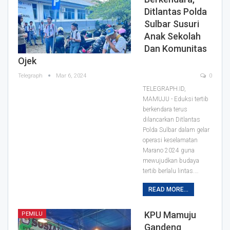
Ditlantas Polda
Sulbar Susuri
Anak Sekolah
Dan Komunitas
Ojek
Telegraph
Mar 6, 2024
0
TELEGRAPH.ID,
MAMUJU - Eduksi tertib
berkendara terus
dilancarkan Ditlantas
Polda Sulbar dalam gelar
operasi keselamatan
Marano 2024 guna
mewujudkan budaya
tertib berlalu lintas.…
READ MORE...
KPU Mamuju
PEMILU
Gandeng