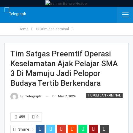
Home
Hukum dan Kriminal
Tim Satgas Preemtif Operasi
Keselamatan Ajak Pelajar SMA
3 Di Mamuju Jadi Pelopor
Budaya Tertib Berkendara
HUKUM DAN KRIMINAL
On
Mar 7, 2024
By
Telegraph
455
0
Share