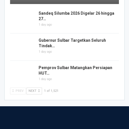
Sandeq Silumba 2026 Digelar 26 hingga
27…
1 day ago
Gubernur Sulbar Targetkan Seluruh
Tindak…
1 day ago
Pemprov Sulbar Matangkan Persiapan
HUT…
1 day ago
PREV
NEXT
1 of 1,521