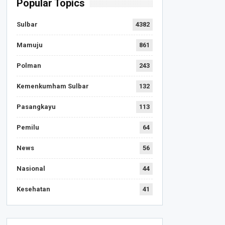
Popular Topics
Sulbar
4382
Mamuju
861
Polman
243
Kemenkumham Sulbar
132
Pasangkayu
113
Pemilu
64
News
56
Nasional
44
Kesehatan
41