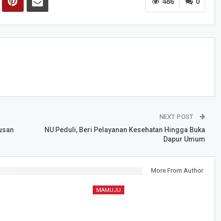
486
0
NEXT POST
tusan
NU Peduli, Beri Pelayanan Kesehatan Hingga Buka
Dapur Umum
More From Author
MAMUJU