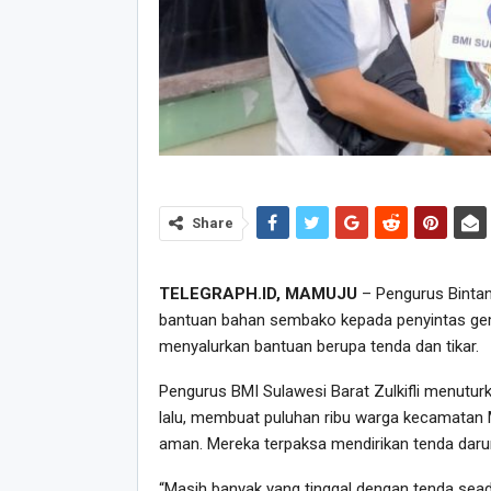
Share
TELEGRAPH.ID, MAMUJU
– Pengurus Bintan
bantuan bahan sembako kepada penyintas gemp
menyalurkan bantuan berupa tenda dan tikar.
Pengurus BMI Sulawesi Barat Zulkifli menutur
lalu, membuat puluhan ribu warga kecamatan
aman. Mereka terpaksa mendirikan tenda darur
“Masih banyak yang tinggal dengan tenda seadan