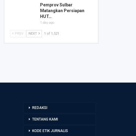
Pemprov Sulbar
Matangkan Persiapan
HUT…
1 day ago
PREV
NEXT
1 of 1,521
REDAKSI
TENTANG KAMI
KODE ETIK JURNALIS