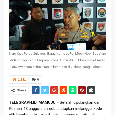
Karo Ops Polda Sulawesi Barat, Kombes Pol Moch Noor Subchan
didampingi Kabid Propam Polda Sulbar AKBP Mohammad Arvan
diwawancarai terkait kasus keributan di Salupajaang, Polman.
1,241
0
Share
TELEGRAPH.ID, MAMUJU
– Setelah dipulangkan dari
Polman. 13 anggota brimob ditetapkan melanggar kode
etik kepolisian. Mereka diperiksa secara maraton di