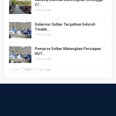
27…
10 hours ago
Gubernur Sulbar Targetkan Seluruh
Tindak…
10 hours ago
Pemprov Sulbar Matangkan Persiapan
HUT…
10 hours ago
PREV
NEXT
1 of 1,521