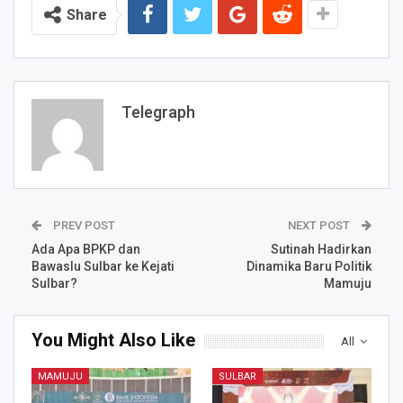
Share
Telegraph
PREV POST
NEXT POST
Ada Apa BPKP dan
Sutinah Hadirkan
Bawaslu Sulbar ke Kejati
Dinamika Baru Politik
Sulbar?
Mamuju
You Might Also Like
All
MAMUJU
SULBAR