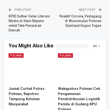
PREV POST
NEXT POST
KPID Sulbar Gelar Literasi
Reaktif Corona, Pedagang
Media di Stain Majene
di Wonomulyo Polman
untuk Tata Penyiaran
Dijemput Gugus Tugas
Daerah
You Might Also Like
All
POLMAN
POLMAN
Jumat Curhat Polres
Wakapolres Polman Cek
Polman, Kapolres
Pengamanan
Tampung Keluhan
Pendistribusian Logistik
Masyarakat
Pemilu di Gudang KPU
Polman