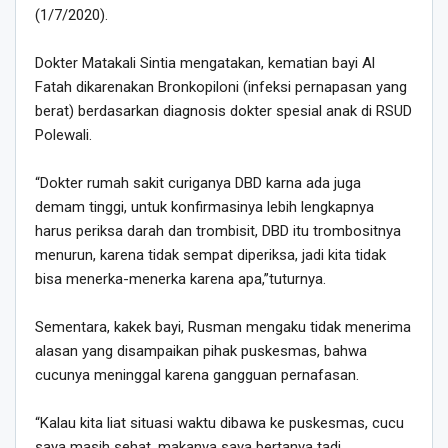
(1/7/2020).
Dokter Matakali Sintia mengatakan, kematian bayi Al
Fatah dikarenakan Bronkopiloni (infeksi pernapasan yang
berat) berdasarkan diagnosis dokter spesial anak di RSUD
Polewali.
“Dokter rumah sakit curiganya DBD karna ada juga
demam tinggi, untuk konfirmasinya lebih lengkapnya
harus periksa darah dan trombisit, DBD itu trombositnya
menurun, karena tidak sempat diperiksa, jadi kita tidak
bisa menerka-menerka karena apa,”tuturnya.
Sementara, kakek bayi, Rusman mengaku tidak menerima
alasan yang disampaikan pihak puskesmas, bahwa
cucunya meninggal karena gangguan pernafasan.
“Kalau kita liat situasi waktu dibawa ke puskesmas, cucu
saya masih sehat, makanya saya bertanya tadi