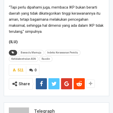
“Tapi perlu dipahami juga, membaca IKP bukan berarti
daerah yang tidak dikategorikan tinggi kerawanannya itu
aman, tetapi bagaimana melakukan pencegahan
maksimal, sehingga hal dimensi yang ada dalam IKP tidak
terulang,” simpulnya.
(ILU)
Bawaslu Mamuju
Indeks Kerawanan Pemilu
Ketidaknetralan ASN
Rusdin
511
0
Share
Telegraph