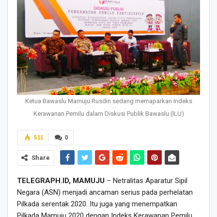
Ketua Bawaslu Mamuju Rusdin sedang memaparkan Indeks
Kerawanan Pemilu dalam Diskusi Publik Bawaslu (ILU)
511
0
Share
TELEGRAPH.ID, MAMUJU
– Netralitas Aparatur Sipil
Negara (ASN) menjadi ancaman serius pada perhelatan
Pilkada serentak 2020. Itu juga yang menempatkan
Pilkada Mamuju 2020 dengan Indeks Kerawanan Pemilu