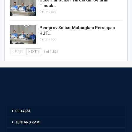
Tindak…
4 mins ago
Pemprov Sulbar Matangkan Persiapan
HUT…
6 mins ago
PREV
NEXT
1 of 1,521
REDAKSI
TENTANG KAMI