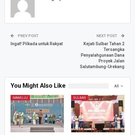
PREV POST
NEXT POST
Ingat! Pilkada untuk Rakyat
Kejati Sulbar Tahan 2
Tersangka
Penyalahgunaan Dana
Proyek Jalan
Salutambung-Urekang
You Might Also Like
All
MAMUJU
SULBAR