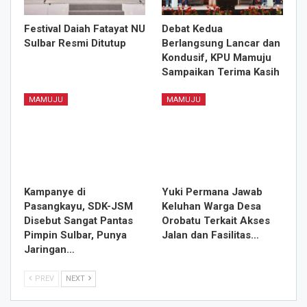
Festival Daiah Fatayat NU
Debat Kedua
Sulbar Resmi Ditutup
Berlangsung Lancar dan
Kondusif, KPU Mamuju
Sampaikan Terima Kasih
MAMUJU
MAMUJU
Kampanye di
Yuki Permana Jawab
Pasangkayu, SDK-JSM
Keluhan Warga Desa
Disebut Sangat Pantas
Orobatu Terkait Akses
Pimpin Sulbar, Punya
Jalan dan Fasilitas…
Jaringan…
PREV
NEXT