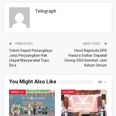
Telegraph
PREV POST
NEXT POST
Tokoh Sepuh Pasangkayu
Hasil Rapimda DPD
Janji Perjuangkan Hak
Hanura Sulbar Sepakat
Ulayat Masyarakat Topo
Usung OSO Kembali Jadi
Da’a
Ketum Umum
You Might Also Like
All
MAMUJU
SULBAR