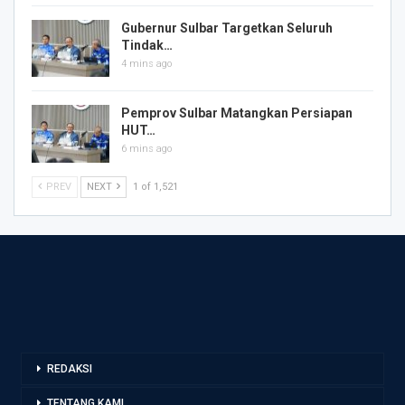
Gubernur Sulbar Targetkan Seluruh
Tindak…
4 mins ago
Pemprov Sulbar Matangkan Persiapan
HUT…
6 mins ago
PREV
NEXT
1 of 1,521
REDAKSI
TENTANG KAMI