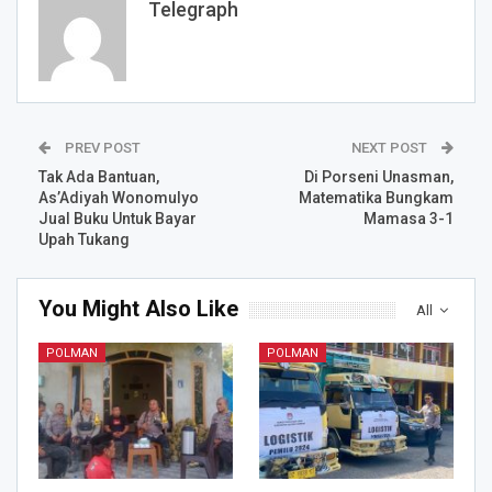
Telegraph
PREV POST
NEXT POST
Tak Ada Bantuan,
Di Porseni Unasman,
As’Adiyah Wonomulyo
Matematika Bungkam
Jual Buku Untuk Bayar
Mamasa 3-1
Upah Tukang
You Might Also Like
All
POLMAN
POLMAN