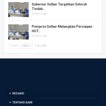
Gubernur Sulbar Targetkan Seluruh
Tindak…
10 hours ago
Pemprov Sulbar Matangkan Persiapan
HUT…
10 hours ago
PREV
NEXT
1 of 1,521
REDAKSI
TENTANG KAMI