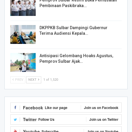
Pembinaan Paskibraka…
DKPPKB Sulbar Dampingi Gubernur
Terima Audiensi Kepala…
Antisipasi Gelombang Hoaks Agustus,
Pemprov Sulbar Ajak…
PREV
NEXT
1 of 1,520
Facebook
Like our page
Join us on Facebook
Twitter
Follow Us
Join us on Twitter
Youtube
Subscribe
Join us on Youtube