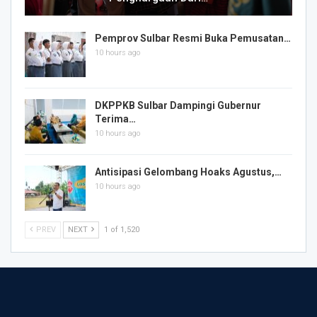
Pemprov Sulbar Resmi Buka Pemusatan…
10 hours ago
DKPPKB Sulbar Dampingi Gubernur
Terima…
10 hours ago
Antisipasi Gelombang Hoaks Agustus,…
10 hours ago
PREV
NEXT
1 of 1,520