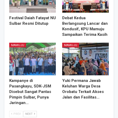
Festival Daiah Fatayat NU
Debat Kedua
Sulbar Resmi Ditutup
Berlangsung Lancar dan
Kondusif, KPU Mamuju
Sampaikan Terima Kasih
MAMUJU
MAMUJU
Kampanye di
Yuki Permana Jawab
Pasangkayu, SDK-JSM
Keluhan Warga Desa
Disebut Sangat Pantas
Orobatu Terkait Akses
Pimpin Sulbar, Punya
Jalan dan Fasilitas…
Jaringan…
PREV
NEXT