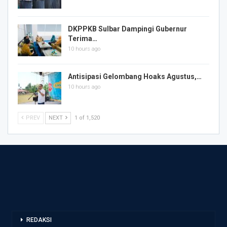
DKPPKB Sulbar Dampingi Gubernur
Terima…
10 hours ago
Antisipasi Gelombang Hoaks Agustus,…
10 hours ago
PREV
NEXT
1 of 1,520
REDAKSI