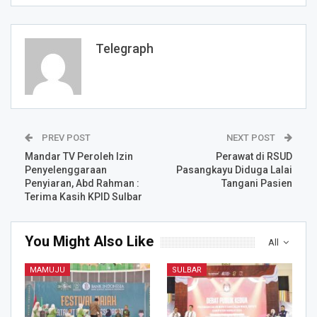
Telegraph
PREV POST
NEXT POST
Mandar TV Peroleh Izin
Perawat di RSUD
Penyelenggaraan
Pasangkayu Diduga Lalai
Penyiaran, Abd Rahman :
Tangani Pasien
Terima Kasih KPID Sulbar
You Might Also Like
All
MAMUJU
SULBAR