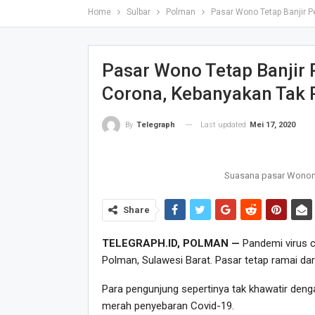
Home
Sulbar
Polman
Pasar Wono Tetap Banjir 
Pasar Wono Tetap Banjir
Corona, Kebanyakan Tak 
Last updated
Mei 17, 2020
By
Telegraph
Suasana pasar Wonom
Share
TELEGRAPH.ID, POLMAN —
Pandemi virus c
Polman, Sulawesi Barat. Pasar tetap ramai dar
Para pengunjung sepertinya tak khawatir d
merah penyebaran Covid-19.