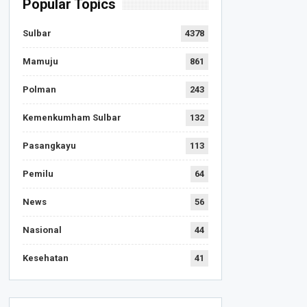
Popular Topics
Sulbar
4378
Mamuju
861
Polman
243
Kemenkumham Sulbar
132
Pasangkayu
113
Pemilu
64
News
56
Nasional
44
Kesehatan
41