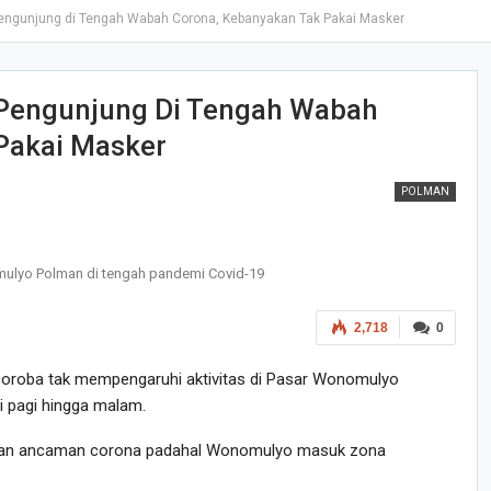
Pengunjung di Tengah Wabah Corona, Kebanyakan Tak Pakai Masker
 Pengunjung Di Tengah Wabah
Pakai Masker
POLMAN
ulyo Polman di tengah pandemi Covid-19
2,718
0
oroba tak mempengaruhi aktivitas di Pasar Wonomulyo
i pagi hingga malam.
engan ancaman corona padahal Wonomulyo masuk zona