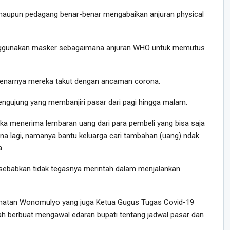
maupun pedagang benar-benar mengabaikan anjuran physical
nggunakan masker sebagaimana anjuran WHO untuk memutus
benarnya mereka takut dengan ancaman corona.
engujung yang membanjiri pasar dari pagi hingga malam.
tika menerima lembaran uang dari para pembeli yang bisa saja
ana lagi, namanya bantu keluarga cari tambahan (uang) ndak
.
 disebabkan tidak tegasnya merintah dalam menjalankan
camatan Wonomulyo yang juga Ketua Gugus Tugas Covid-19
h berbuat mengawal edaran bupati tentang jadwal pasar dan