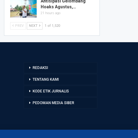
Antisipasi Gelombang
Hoaks Agustus,…
21 hours ago
PREV
NEXT
1 of 1,520
REDAKSI
TENTANG KAMI
KODE ETIK JURNALIS
PEDOMAN MEDIA SIBER