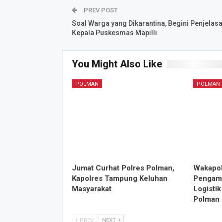
PREV POST
Soal Warga yang Dikarantina, Begini Penjelas
Kepala Puskesmas Mapilli
You Might Also Like
POLMAN
POLMAN
Jumat Curhat Polres Polman,
Wakapol
Kapolres Tampung Keluhan
Pengama
Masyarakat
Logisti
Polman
PREV
NEXT