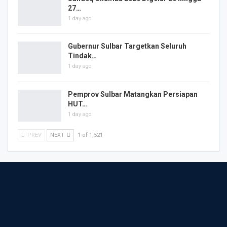
27…
1 day ago
Gubernur Sulbar Targetkan Seluruh
Tindak…
1 day ago
Pemprov Sulbar Matangkan Persiapan
HUT…
1 day ago
PREV
NEXT
1 of 1,521