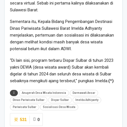
secara virtual. Sebab ini pertama kalinya dilaksanakan di
Sulawesi Barat.
Sementara itu, Kepala Bidang Pengembangan Destinasi
Dinas Pariwisata Sullawesi Barat Imelda Adhyanty
menjelaskan, pertemuan dan sosialisasi ini dilaksanakan
dengan melihat kondisi masih banyak desa wisata
potensial belum ikut dalam ADWI.
“Di lain sisi, program terbaru Dispar Sulbar di tuhun 2023
yakni DEWA (desa wisata award) Sulbar akan kembali
digelar di tahun 2024 dan seluruh desa wisata di Sulbar
sebaiknya mengikuti ajang tersbeut,” pungkas Imelda.
(*)
Anugerah Desa Wisata Indonesia
Darmawati Ansar
Dinas Pariwisata Sulbar
Dispar Sulbar
Imelda Adhiyanty
Pariwisata Sulbar
Sosialisasi Desa Wisata
531
0