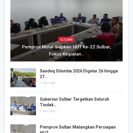
SULBAR
Pemprov Mulai Siapkan HUT Ke-22 Sulbar,
Fokus Kegiatan…
Sandeq Silumba 2026 Digelar 26 hingga
27…
2 days ago
Gubernur Sulbar Targetkan Seluruh
Tindak…
2 days ago
Pemprov Sulbar Matangkan Persiapan
HUT…