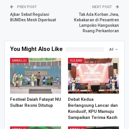
PREV POST
NEXT POST
Ajbar Sebut Regulasi
Tak Ada Korban Jiwa,
BUMDes Mesti Diperkuat
Kebakaran di Pesantren
Lampoko Hanguskan
Ruang Perkantoran
You Might Also Like
All
MAMUJU
SULBAR
Festival Daiah Fatayat NU
Debat Kedua
Sulbar Resmi Ditutup
Berlangsung Lancar dan
Kondusif, KPU Mamuju
Sampaikan Terima Kasih