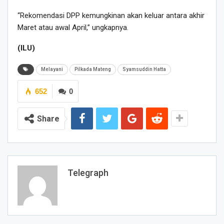
“Rekomendasi DPP kemungkinan akan keluar antara akhir
Maret atau awal April,” ungkapnya.
(ILU)
Melayani
Pilkada Mateng
Syamsuddin Hatta
652
0
Share
Telegraph