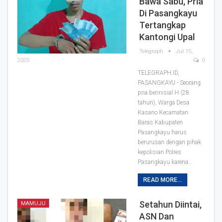
Bawa Sabu, Pria
Di Pasangkayu
Tertangkap
Kantongi Upal
Telegraph
Jul 15,
2020
0
TELEGRAPH.ID,
PASANGKAYU - Seorang
pria berinisial H (28
tahun), Warga Desa
Kasano Kecamatan
Baras Kabupaten
Pasangkayu harus
berurusan dengan pihak
kepolisian Polres
Pasangkayu karena
…
READ MORE...
Setahun Diintai,
MAMUJU
ASN Dan