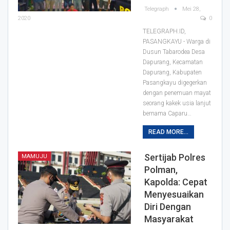
Telegraph
Mei 28,
2020
0
TELEGRAPH.ID,
PASANGKAYU - Warga di
Dusun Tabarodea Desa
Dapurang, Kecamatan
Dapurang, Kabupaten
Pasangkayu digegerkan
dengan penemuan mayat
seorang kakek usia lanjut
bernama Caparu
…
READ MORE...
Sertijab Polres
MAMUJU
Polman,
Kapolda: Cepat
Menyesuaikan
Diri Dengan
Masyarakat