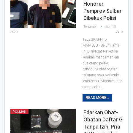
Honorer
Pemprov Sulbar
Dibekuk Polisi
Telegraph
Jun 15,
2020
0
TELEGRAPH.ID,
MAMUJU - Belum lama
ini Direktorat Natkotika
kembali mengamankan
dua orang pelaku
pengguna obat-obatan
terlarang atau Narkotika
jenis sabu.
Mirisnya, dua
orang pelaku
…
READ MORE...
Edarkan Obat-
POLMAN
Obatan Daftar G
Tanpa Izin, Pria