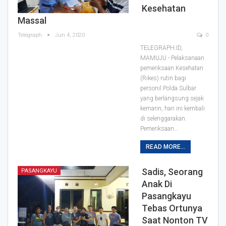
Kesehatan
Massal
Telegraph
Jun 4, 2020
0
TELEGRAPH.ID,
MAMUJU - Pelaksanaan
pemeriksaan Kesehatan
(Rikes) rutin bagi
personil Polda Sulbar
yang berlangsung sejak
kemarin, hari ini kembali
di selenggarakan.
Pemeriksaan
…
READ MORE...
Sadis, Seorang
PASANGKAYU
Anak Di
Pasangkayu
Tebas Ortunya
Saat Nonton TV