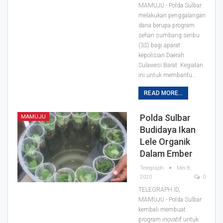
MAMUJU - Polda Sulbar
melakukan penggalangan
dana berupa program
sehari sumbang seribu
(3S) bagi aparat
kepolisian Daerah
Sulawesi Barat. Kegiatan
ini untuk membantu
…
READ MORE...
Polda Sulbar
MAMUJU
Budidaya Ikan
Lele Organik
Dalam Ember
Telegraph
Mei 8,
2020
0
TELEGRAPH.ID,
MAMUJU - Polda Sulbar
kembali membuat
program inovatif untuk