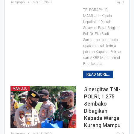
Telegraph
Mei 18, 2020
0
TELEGRAPH.ID,
MAMUJU - Kepala
Kepolisian Daerah
Sulawesi Barat Brigjen
Pol. Dr. Eko Budi
Sampurno memimpin
upacara serah terima
jabatan Kapolres Polman
dari AKBP Muhammad
Rifai kepada
…
READ MORE...
Sinergitas TNI-
MAMUJU
POLRI, 1.275
Sembako
Dibagikan
Kepada Warga
Kurang Mampu
Telegraph
Mei 15, 2020
0