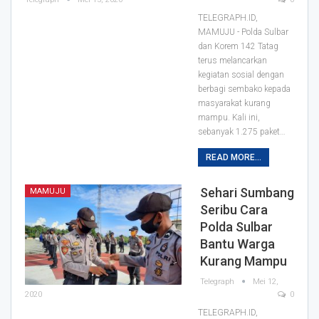
TELEGRAPH.ID,
MAMUJU - Polda Sulbar
dan Korem 142 Tatag
terus melancarkan
kegiatan sosial dengan
berbagi sembako kepada
masyarakat kurang
mampu.
Kali ini,
sebanyak 1.275 paket
…
READ MORE...
Sehari Sumbang
MAMUJU
Seribu Cara
Polda Sulbar
Bantu Warga
Kurang Mampu
Telegraph
Mei 12,
2020
0
TELEGRAPH.ID,