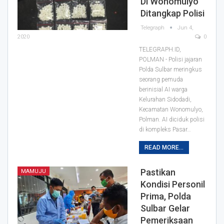
Di Wonomulyo
Ditangkap Polisi
Telegraph
Jun 4,
2020
0
TELEGRAPH.ID,
POLMAN - Polisi jajaran
Polda Sulbar meringkus
seorang pemuda
berinisial AI warga
Kelurahan Sidodadi,
Kecamatan Wonomulyo,
Polman.
AI diciduk polisi
di kompleks Pasar
…
READ MORE...
Pastikan
MAMUJU
Kondisi Personil
Prima, Polda
Sulbar Gelar
Pemeriksaan