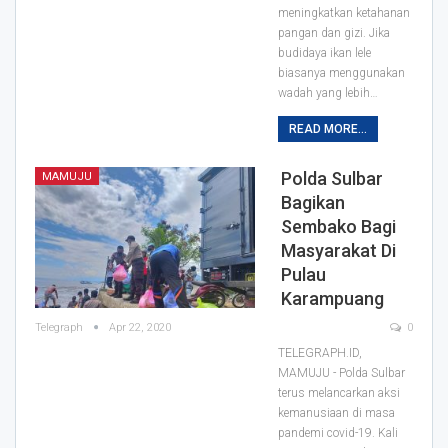
meningkatkan ketahanan
pangan dan gizi.
Jika
budidaya ikan lele
biasanya menggunakan
wadah yang lebih
…
READ MORE...
Polda Sulbar
MAMUJU
Bagikan
Sembako Bagi
Masyarakat Di
Pulau
Karampuang
Telegraph
Apr 22, 2020
0
TELEGRAPH.ID,
MAMUJU - Polda Sulbar
terus melancarkan aksi
kemanusiaan di masa
pandemi covid-19. Kali