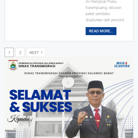
ini menyasar Pulau
Karampuang, ratusan
paket sembako
disalurkan oleh personil
…
READ MORE...
1
2
NEXT