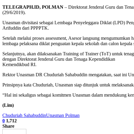
TELEGRAPH.ID, POLMAN
– Direktorat Jenderal Guru dan Ten
(29/6/2019).
Unasman divisitasi sebagai Lembaga Penyeleggara Diklat (LPD) Peng
Arifuddin dari PPPPTK.
Setelah melalui proses assessment, Asesor langsung mengumumkan ha
lembaga pelaksana diklat penguatan kepala sekolah dan calon kepala 
Selanjutnya, akan dilaksanakan Training of Trainer (ToT) untuk ten
dengan Direktorat Jenderal Guru dan Tenaga Kependidikan
Kemendikbud RI.
Rektor Unasman DR Chuduriah Sahabuddin mengatakan, saat ini Unas
Prinsipnya kata Chuduriah, Unasman siap ditunjuk untuk melaksana
“Hal ini sekaligus sebagai komitmen Unasman dalam mendukung kema
(Lim)
Chuduriah Sahabuddin
Unasman Polman
0
1,712
Share