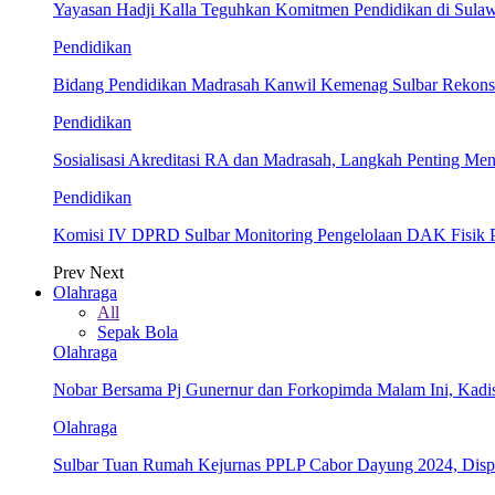
Yayasan Hadji Kalla Teguhkan Komitmen Pendidikan di Sula
Pendidikan
Bidang Pendidikan Madrasah Kanwil Kemenag Sulbar Rekonsil
Pendidikan
Sosialisasi Akreditasi RA dan Madrasah, Langkah Penting Men
Pendidikan
Komisi IV DPRD Sulbar Monitoring Pengelolaan DAK Fisik 
Prev
Next
Olahraga
All
Sepak Bola
Olahraga
Nobar Bersama Pj Gunernur dan Forkopimda Malam Ini, Kadi
Olahraga
Sulbar Tuan Rumah Kejurnas PPLP Cabor Dayung 2024, Dis