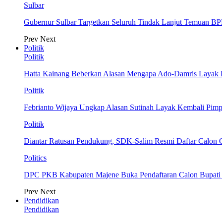
Sulbar
Gubernur Sulbar Targetkan Seluruh Tindak Lanjut Temuan BP
Prev
Next
Politik
Politik
Hatta Kainang Beberkan Alasan Mengapa Ado-Damris Layak
Politik
Febrianto Wijaya Ungkap Alasan Sutinah Layak Kembali Pim
Politik
Diantar Ratusan Pendukung, SDK-Salim Resmi Daftar Calon
Politics
DPC PKB Kabupaten Majene Buka Pendaftaran Calon Bupati d
Prev
Next
Pendidikan
Pendidikan