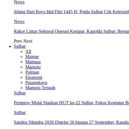
News
Jelang Hari Raya Idul Fitri 1445 H, Polda Sulbar Cek Keter
News
Rakor Lintas Sektoral Operasi Ketupat, Kapolda Sulbar: Ber
Prev
Next
Sulbar
All
Majene
Mamasa
Mamuju
Polman
Ekonomi
Pasangkayu
Mamuju Tengah
Sulbar
Pemprov Mulai Siapkan HUT ke-22 Sulbar, Fokus Kegiatan B
Sulbar
Sandeq Silumba 2026 Digelar 26 hingga 27 September, Rang