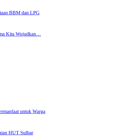
sediaan BBM dan LPG
sama Kita Wujudkan…
ermanfaat untuk Warga
kaian HUT Sulbar