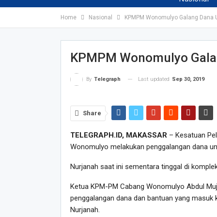
Home
Nasional
KPMPM Wonomulyo Galang Dana Un
KPMPM Wonomulyo Galang
Last updated
Sep 30, 2019
By
Telegraph
Share
TELEGRAPH.ID, MAKASSAR
– Kesatuan Pel
Wonomulyo melakukan penggalangan dana untuk
Nurjanah saat ini sementara tinggal di komple
Ketua KPM-PM Cabang Wonomulyo Abdul Muji
penggalangan dana dan bantuan yang masuk ke
Nurjanah.