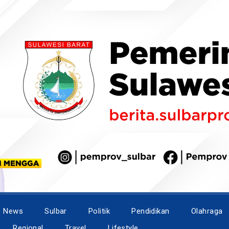
News
Sulbar
Politik
Pendidikan
Olahraga
Regional
Travel
Lifestyle