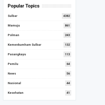
Popular Topics
Sulbar
4382
Mamuju
861
Polman
243
Kemenkumham Sulbar
132
Pasangkayu
113
Pemilu
64
News
56
Nasional
44
Kesehatan
41