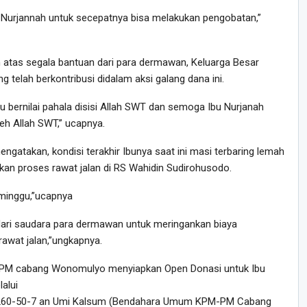
u Nurjannah untuk secepatnya bisa melakukan pengobatan,”
atas segala bantuan dari para dermawan, Keluarga Besar
lah berkontribusi didalam aksi galang dana ini.
bernilai pahala disisi Allah SWT dan semoga Ibu Nurjanah
eh Allah SWT,” ucapnya.
ngatakan, kondisi terakhir Ibunya saat ini masi terbaring lemah
ukan proses rawat jalan di RS Wahidin Sudirohusodo.
eminggu,”ucapnya
ari saudara para dermawan untuk meringankan biaya
awat jalan,”ungkapnya.
PMPM cabang Wonomulyo menyiapkan Open Donasi untuk Ibu
alui
10260-50-7 an Umi Kalsum (Bendahara Umum KPM-PM Cabang