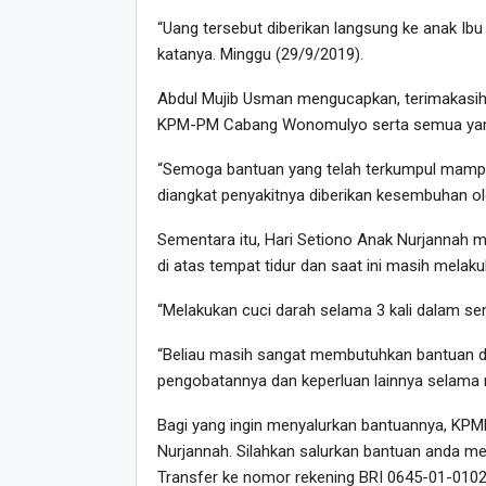
“Uang tersebut diberikan langsung ke anak Ib
katanya. Minggu (29/9/2019).
Abdul Mujib Usman mengucapkan, terimakasih 
KPM-PM Cabang Wonomulyo serta semua yang te
“Semoga bantuan yang telah terkumpul mampu 
diangkat penyakitnya diberikan kesembuhan ol
Sementara itu, Hari Setiono Anak Nurjannah me
di atas tempat tidur dan saat ini masih melak
“Melakukan cuci darah selama 3 kali dalam s
“Beliau masih sangat membutuhkan bantuan d
pengobatannya dan keperluan lainnya selama r
Bagi yang ingin menyalurkan bantuannya, K
Nurjannah. Silahkan salurkan bantuan anda mel
Transfer ke nomor rekening BRI 0645-01-0