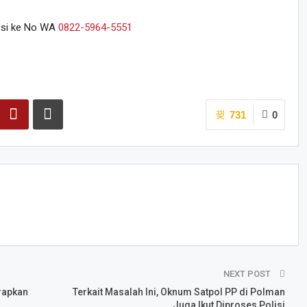
resi ke No WA
0822-5964-5551
731
0
NEXT POST
rapkan
Terkait Masalah Ini, Oknum Satpol PP di Polman
Juga Ikut Diproses Polisi