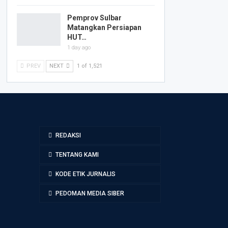
Pemprov Sulbar
Matangkan Persiapan
HUT…
1 day ago
PREV
NEXT
1 of 1,521
REDAKSI
TENTANG KAMI
KODE ETIK JURNALIS
PEDOMAN MEDIA SIBER