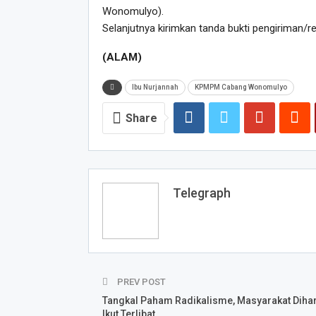
Wonomulyo).
Selanjutnya kirimkan tanda bukti pengiriman/
(ALAM)
Ibu Nurjannah
KPMPM Cabang Wonomulyo
Share
Telegraph
PREV POST
Tangkal Paham Radikalisme, Masyarakat Diha
Ikut Terlibat