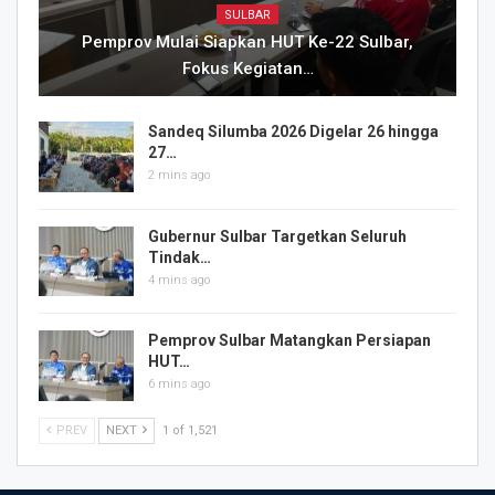
SULBAR
Pemprov Mulai Siapkan HUT Ke-22 Sulbar,
Fokus Kegiatan…
Sandeq Silumba 2026 Digelar 26 hingga
27…
2 mins ago
Gubernur Sulbar Targetkan Seluruh
Tindak…
4 mins ago
Pemprov Sulbar Matangkan Persiapan
HUT…
6 mins ago
PREV
NEXT
1 of 1,521