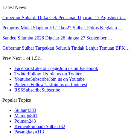
Latest News
Gubernur Suhardi Duka Cek Persiapan Upacara 17 Agustus di…
Pemprov Mulai Siapkan HUT ke-22 Sulbar, Fokus Kegiatan…
Sandeq Silumba 2026 Digelar 26 hingga 27 September,…
Gubernur Sulbar Targetkan Seluruh Tindak Lanjut Temuan BPK…
Prev
Next
1 of 1,521
Facebook
Like our page
Join us on Facebook
Twitter
Follow Us
Join us on Twitter
Youtube
Subscribe
Join us on Youtube
Pinterest
Follow Us
Join us on Pinterest
RSS
Subscribe
Subscribe
Popular Topics
Sulbar
4383
Mamuju
861
Polman
243
Kemenkumham Sulbar
132
Pasangkayu
113