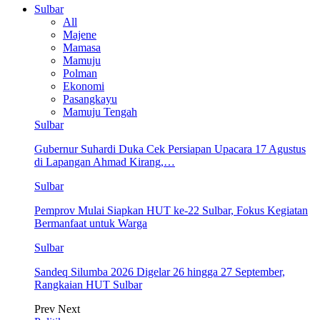
Sulbar
All
Majene
Mamasa
Mamuju
Polman
Ekonomi
Pasangkayu
Mamuju Tengah
Sulbar
Gubernur Suhardi Duka Cek Persiapan Upacara 17 Agustus
di Lapangan Ahmad Kirang,…
Sulbar
Pemprov Mulai Siapkan HUT ke-22 Sulbar, Fokus Kegiatan
Bermanfaat untuk Warga
Sulbar
Sandeq Silumba 2026 Digelar 26 hingga 27 September,
Rangkaian HUT Sulbar
Prev
Next