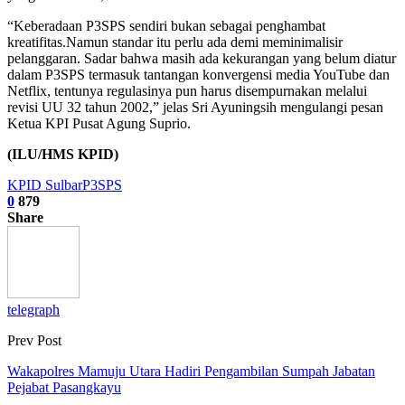
“Keberadaan P3SPS sendiri bukan sebagai penghambat
kreatifitas.Namun standar itu perlu ada demi meminimalisir
pelanggaran. Sadar bahwa masih ada kekurangan yang belum diatur
dalam P3SPS termasuk tantangan konvergensi media YouTube dan
Netflix, tentunya regulasinya pun harus disempurnakan melalui
revisi UU 32 tahun 2002,” jelas Sri Ayuningsih mengulangi pesan
Ketua KPI Pusat Agung Suprio.
(ILU/HMS KPID)
KPID Sulbar
P3SPS
0
879
Share
telegraph
Prev Post
Wakapolres Mamuju Utara Hadiri Pengambilan Sumpah Jabatan
Pejabat Pasangkayu