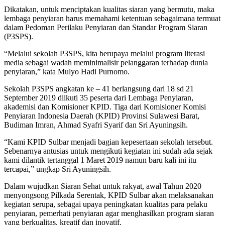
Dikatakan, untuk menciptakan kualitas siaran yang bermutu, maka
lembaga penyiaran harus memahami ketentuan sebagaimana termuat
dalam Pedoman Perilaku Penyiaran dan Standar Program Siaran
(P3SPS).
“Melalui sekolah P3SPS, kita berupaya melalui program literasi
media sebagai wadah meminimalisir pelanggaran terhadap dunia
penyiaran,” kata Mulyo Hadi Purnomo.
Sekolah P3SPS angkatan ke – 41 berlangsung dari 18 sd 21
September 2019 diikuti 35 peserta dari Lembaga Penyiaran,
akademisi dan Komisioner KPID. Tiga dari Komisioner Komisi
Penyiaran Indonesia Daerah (KPID) Provinsi Sulawesi Barat,
Budiman Imran, Ahmad Syafri Syarif dan Sri Ayuningsih.
“Kami KPID Sulbar menjadi bagian kepesertaan sekolah tersebut.
Sebenarnya antusias untuk mengikuti kegiatan ini sudah ada sejak
kami dilantik tertanggal 1 Maret 2019 namun baru kali ini itu
tercapai,” ungkap Sri Ayuningsih.
Dalam wujudkan Siaran Sehat untuk rakyat, awal Tahun 2020
menyongsong Pilkada Serentak, KPID Sulbar akan melaksanakan
kegiatan serupa, sebagai upaya peningkatan kualitas para pelaku
penyiaran, pemerhati penyiaran agar menghasilkan program siaran
yang berkualitas, kreatif dan inovatif.