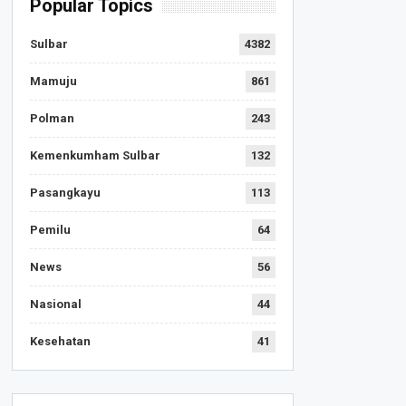
Popular Topics
Sulbar
4382
Mamuju
861
Polman
243
Kemenkumham Sulbar
132
Pasangkayu
113
Pemilu
64
News
56
Nasional
44
Kesehatan
41