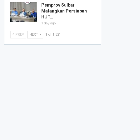
Pemprov Sulbar
Matangkan Persiapan
HUT…
1 day ago
PREV
NEXT
1 of 1,521