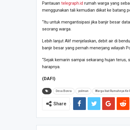
Pantauan
telegraph.id
rumah warga yang sebagia
menggunakan tali kemudian diikat ke batang p
“Itu untuk mengantisipasi jika banjir besar data
seorang warga.
Lebih lanjut Alif menjelaskan, debit air di ben
banjir besar yang pernah menerjang wilayah Po
“Sejak kemarin sampai sekarang hujan terus, se
harapnya.
(DAFI)
Desa Bonra
polman
Warga Ikat Rumahnya Ke
Share