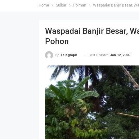
Home
Sulbar
Polman
Waspadai Banjir Besar, W
Waspadai Banjir Besar, W
Pohon
Last updated
Jan 12, 2020
By
Telegraph