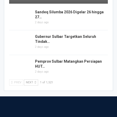
Sandeq Silumba 2026 Digelar 26 hingga
27…
2 days ago
Gubernur Sulbar Targetkan Seluruh
Tindak…
2 days ago
Pemprov Sulbar Matangkan Persiapan
HUT…
2 days ago
PREV
NEXT
1 of 1,521