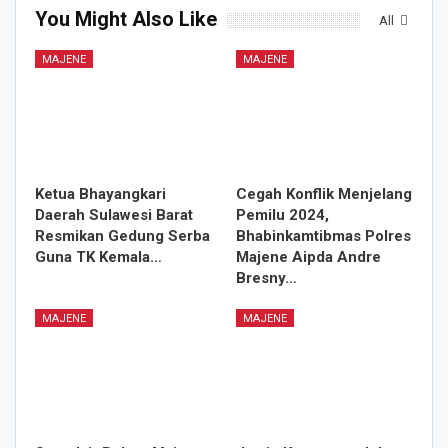
You Might Also Like
All
MAJENE
MAJENE
Ketua Bhayangkari
Cegah Konflik Menjelang
Daerah Sulawesi Barat
Pemilu 2024,
Resmikan Gedung Serba
Bhabinkamtibmas Polres
Guna TK Kemala…
Majene Aipda Andre
Bresny…
MAJENE
MAJENE